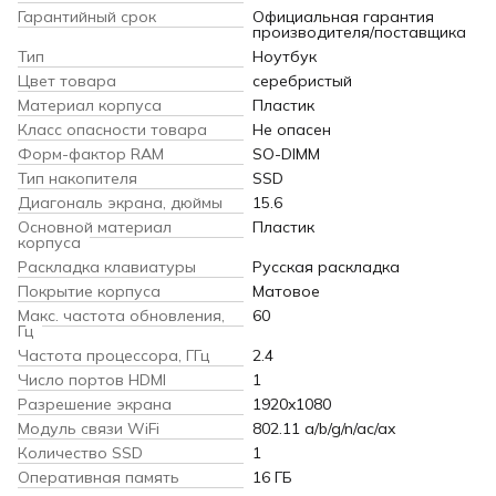
Гарантийный срок
Официальная гарантия
производителя/поставщика
Тип
Ноутбук
Цвет товара
серебристый
Материал корпуса
Пластик
Класс опасности товара
Не опасен
Форм-фактор RAM
SO-DIMM
Тип накопителя
SSD
Диагональ экрана, дюймы
15.6
Основной материал
Пластик
корпуса
Раскладка клавиатуры
Русская раскладка
Покрытие корпуса
Матовое
Макс. частота обновления,
60
Гц
Частота процессора, ГГц
2.4
Число портов HDMI
1
Разрешение экрана
1920x1080
Модуль связи WiFi
802.11 a/b/g/n/ac/ax
Количество SSD
1
Оперативная память
16 ГБ