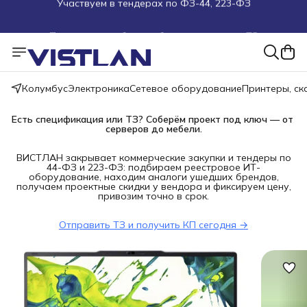
Поможем подобрать оборудование под ТЗ
Пуско-наладочные работы
Пришлите запрос на e-mail или в чат
Колумбус
Электроника
Сетевое оборудование
Принтеры, с
Более 100 000 позиций в наличии и под заказ
Есть спецификация или ТЗ? Соберём проект под ключ — от 
серверов до мебели.
ВИСТЛАН закрывает коммерческие закупки и тендеры по
44-ФЗ и 223-ФЗ: подбираем реестровое ИТ-
оборудование, находим аналоги ушедших брендов,
получаем проектные скидки у вендора и фиксируем цену,
привозим точно в срок.
Отправить ТЗ и получить КП сегодня →