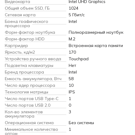
Видеокарта
Intel UHD Graphics
Общий объем SSD, ГБ
1024
Сетевая карта
5 Гбит/с
Бренд графического
Intel
процессора
Форм-фактор ноутбука
Полноразмерный ноутбук
Форм-фактор HDD
M.2
Картридер
Встроенная карта памяти
Яркость, кд/м2
170
Устройства ручного ввода
Touchpad
Подсветка клавиатуры
Нет
Бренд процессора
Intel
Емкость аккумулятора, Втч
58
Число ядер процессора
10
Технология матрицы
IPS
Число портов USB Type-C
1
Число портов USB 2.0
0
Кол-во элементов
3
аккумулятора
Операционная система
Без системы
Минимальное количество
1
оптом