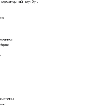
норазмерный ноутбук
reo
роенная
chpad
D
 системы
пикс