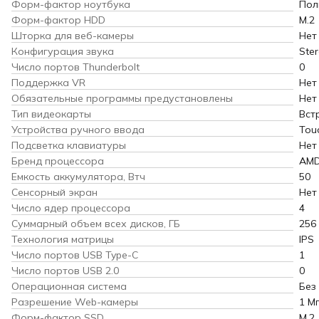
Форм-фактор ноутбука
Пол
Форм-фактор HDD
M.2
Шторка для веб-камеры
Нет
Конфигурация звука
Ste
Число портов Thunderbolt
0
Поддержка VR
Нет
Обязательные программы предустановлены
Нет
Тип видеокарты
Вст
Устройства ручного ввода
Tou
Подсветка клавиатуры
Нет
Бренд процессора
AM
Емкость аккумулятора, Втч
50
Сенсорный экран
Нет
Число ядер процессора
4
Суммарный объем всех дисков, ГБ
256
Технология матрицы
IPS
Число портов USB Type-C
1
Число портов USB 2.0
0
Операционная система
Без
Разрешение Web-камеры
1 М
Форм-фактор SSD
M.2