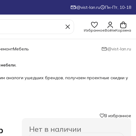
i@vist-lan.ru
Пн-Пт, 10-18
Избранное
Войти
Корзина
ремонт
Мебель
i@vist-lan.ru
 мебели.
им аналоги ушедших брендов, получаем проектные скидки у
В избранное
Нет в наличии
b