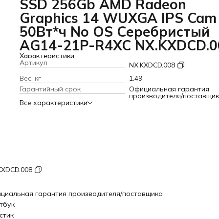
SSD 256Gb AMD Radeon
Graphics 14 WUXGA IPS Cam
50Вт*ч No OS Серебристый
AG14-21P-R4XC NX.KXDCD.0
Характеристики
Артикул
NX.KXDCD.008
Вес, кг
1.49
Гарантийный срок
Официальная гарантия
производителя/поставщи
Все характеристики
KXDCD.008
циальная гарантия производителя/поставщика
тбук
стик