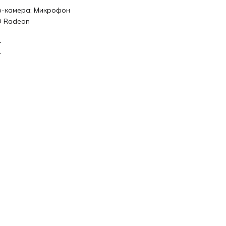
-камера; Микрофон
 Radeon
r
r