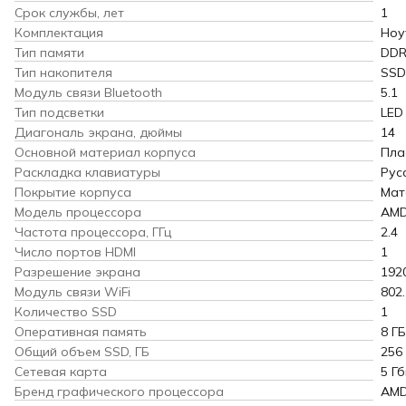
Срок службы, лет
1
Комплектация
Ноу
Тип памяти
DDR
Тип накопителя
SSD
Модуль связи Bluetooth
5.1
Тип подсветки
LED
Диагональ экрана, дюймы
14
Основной материал корпуса
Пла
Раскладка клавиатуры
Рус
Покрытие корпуса
Мат
Модель процессора
AMD
Частота процессора, ГГц
2.4
Число портов HDMI
1
Разрешение экрана
192
Модуль связи WiFi
802.
Количество SSD
1
Оперативная память
8 ГБ
Общий объем SSD, ГБ
256
Сетевая карта
5 Гб
Бренд графического процессора
AM