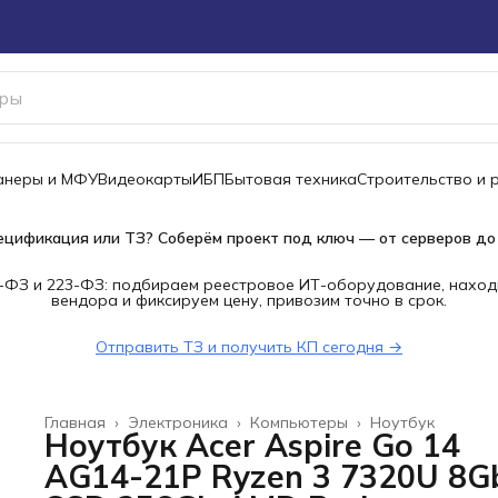
канеры и МФУ
Видеокарты
ИБП
Бытовая техника
Строительство и 
ецификация или ТЗ? Соберём проект под ключ — от серверов до
-ФЗ и 223-ФЗ: подбираем реестровое ИТ-оборудование, наход
вендора и фиксируем цену, привозим точно в срок.
Отправить ТЗ и получить КП сегодня →
Главная
›
Электроника
›
Компьютеры
›
Ноутбук
Ноутбук Acer Aspire Go 14
AG14-21P Ryzen 3 7320U 8G