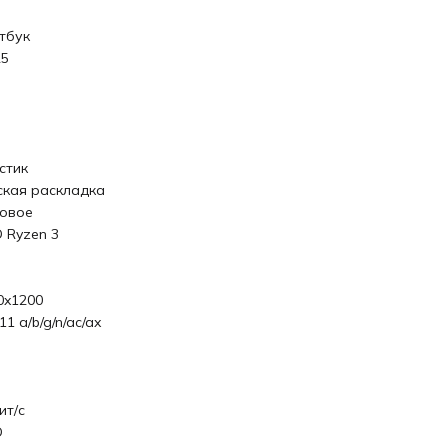
тбук
5
стик
ская раскладка
овое
 Ryzen 3
0x1200
11 a/b/g/n/ac/ax
ит/с
D