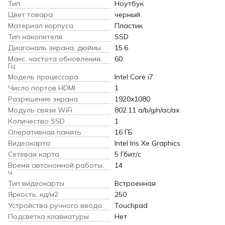
Тип
Ноутбук
Цвет товара
черный
Материал корпуса
Пластик
Тип накопителя
SSD
Диагональ экрана, дюймы
15.6
Макс. частота обновления,
60
Гц
Модель процессора
Intel Core i7
Число портов HDMI
1
Разрешение экрана
1920x1080
Модуль связи WiFi
802.11 a/b/g/n/ac/ax
Количество SSD
1
Оперативная память
16 ГБ
Видеокарта
Intel Iris Xe Graphics
Сетевая карта
5 Гбит/с
Время автономной работы,
14
ч
Тип видеокарты
Встроенная
Яркость, кд/м2
250
Устройства ручного ввода
Touchpad
Подсветка клавиатуры
Нет