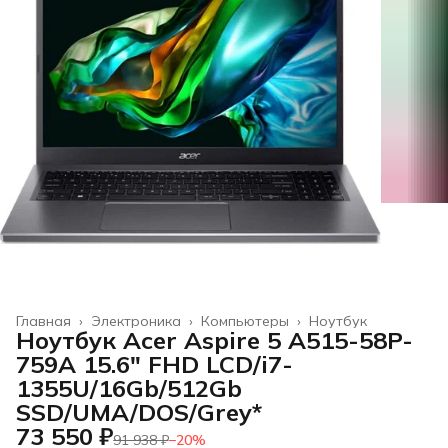
Главная
›
Электроника
›
Компьютеры
›
Ноутбук
Ноутбук Acer Aspire 5 A515-58P-
759A 15.6" FHD LCD/i7-
1355U/16Gb/512Gb
SSD/UMA/DOS/Grey*
73 550 ₽
91 938 ₽
−
20
%