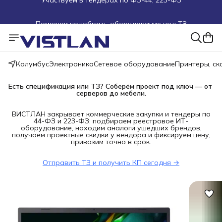
Поможем подобрать оборудование под ТЗ
Пуско-наладочные работы
Пришлите запрос на e-mail или в чат
Колумбус
Электроника
Сетевое оборудование
Принтеры, с
Более 100 000 позиций в наличии и под заказ
Есть спецификация или ТЗ? Соберём проект под ключ — от 
серверов до мебели.
ВИСТЛАН закрывает коммерческие закупки и тендеры по
44-ФЗ и 223-ФЗ: подбираем реестровое ИТ-
оборудование, находим аналоги ушедших брендов,
получаем проектные скидки у вендора и фиксируем цену,
привозим точно в срок.
Отправить ТЗ и получить КП сегодня →