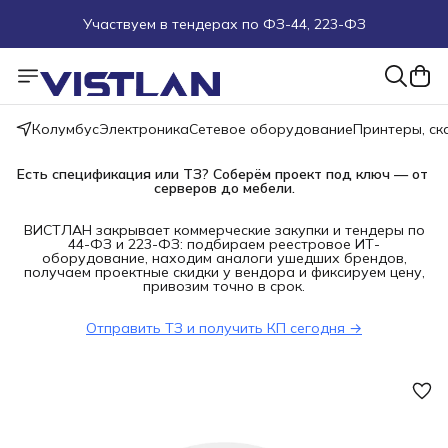
Участвуем в тендерах по ФЗ-44, 223-ФЗ
Поможем подобрать оборудование под ТЗ
Пуско-наладочные работы
Колумбус
Электроника
Сетевое оборудование
Принтеры, с
Пришлите запрос на e-mail или в чат
Есть спецификация или ТЗ? Соберём проект под ключ — от 
серверов до мебели.
Более 100 000 позиций в наличии и под заказ
ВИСТЛАН закрывает коммерческие закупки и тендеры по
44-ФЗ и 223-ФЗ: подбираем реестровое ИТ-
оборудование, находим аналоги ушедших брендов,
получаем проектные скидки у вендора и фиксируем цену,
привозим точно в срок.
Отправить ТЗ и получить КП сегодня →