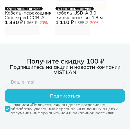
Осталось 4 штуки
Осталась 1 штука
Кабель-переходник
Кабель USB-A 3.0
Cablexpert CCB-A-
вилка-розетка, 1,8 м
1 330 ₽
1 110 ₽
CM-HDMI-1.8M с
1 663 ₽
−
20
%
1 388 ₽
−
20
%
Type-C на HDMI v2.0,
Mobile, 1.8м, черный,
корбка
Получите скидку 100 ₽
Подпишитесь на акции и новости компании
VISTLAN
Подписаться
Нажимая «Подписаться», вы даете согласие на
обработку указанных персональных данных в целях
получения информационной и рекламной рассылки