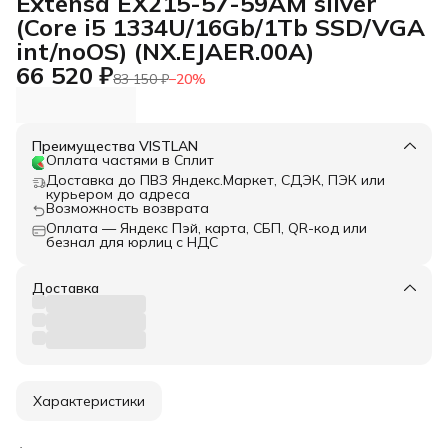
Extensa EX215-57-59AM silver
(Core i5 1334U/16Gb/1Tb SSD/VGA
int/noOS) (NX.EJAER.00A)
66 520 ₽
83 150 ₽
−
20
%
Преимущества VISTLAN
Оплата частями в Сплит
Доставка до ПВЗ Яндекс.Маркет, СДЭК, ПЭК или
курьером до адреса
Возможность возврата
Оплата — Яндекс Пэй, карта, СБП, QR-код или
безнал для юрлиц с НДС
Доставка
Характеристики