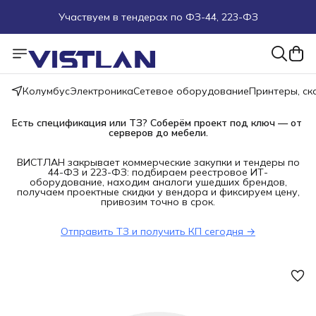
Участвуем в тендерах по ФЗ-44, 223-ФЗ
Поможем подобрать оборудование под ТЗ
Пуско-наладочные работы
Колумбус
Электроника
Сетевое оборудование
Принтеры, с
Пришлите запрос на e-mail или в чат
Есть спецификация или ТЗ? Соберём проект под ключ — от 
серверов до мебели.
Более 100 000 позиций в наличии и под заказ
ВИСТЛАН закрывает коммерческие закупки и тендеры по
44-ФЗ и 223-ФЗ: подбираем реестровое ИТ-
оборудование, находим аналоги ушедших брендов,
получаем проектные скидки у вендора и фиксируем цену,
привозим точно в срок.
Отправить ТЗ и получить КП сегодня →