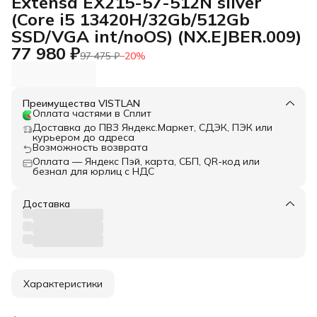
Extensa EX215-57-512N silver
(Core i5 13420H/32Gb/512Gb
SSD/VGA int/noOS) (NX.EJBER.009)
77 980 ₽
97 475 ₽
−
20
%
Преимущества VISTLAN
Оплата частями в Сплит
Доставка до ПВЗ Яндекс.Маркет, СДЭК, ПЭК или
курьером до адреса
Возможность возврата
Оплата — Яндекс Пэй, карта, СБП, QR-код или
безнал для юрлиц с НДС
Доставка
Характеристики