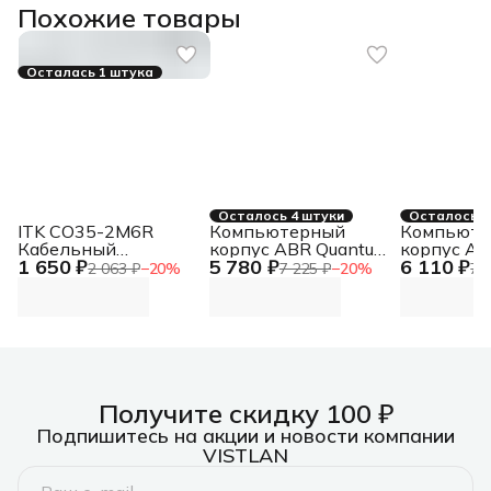
Похожие товары
Осталась 1 штука
Осталось 4 штуки
Осталось 4
ITK CO35-2M6R
Компьютерный
Компьюте
Кабельный
корпус ABR Quantum
корпус AB
1 650 ₽
5 780 ₽
6 110 ₽
органайзер 2U 2
черный (1хUSB
белый (1х
2 063 ₽
−
20
%
7 225 ₽
−
20
%
7 
боковых горизонт. и
Type-C, 2хUSB 2.0,
C, 2хUSB 2
4 вертик. кольца,
HD Audio, 4xRGb Fan,
Audio, 4xR
серый
ATX, E-ATX)
ATX, E-AT
Получите скидку 100 ₽
Подпишитесь на акции и новости компании
VISTLAN