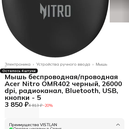
Электроника
›
Устройства ручного ввода
›
Мышь
Главная
›
Осталось 4 штуки
Мышь беспроводная/проводная
Acer Nitro OMR402 черный, 26000
dpi, радиоканал, Bluetooth, USB,
кнопки - 5
3 850 ₽
4 813 ₽
−
20
%
Преимущества VISTLAN
Оплата частями в Сплит