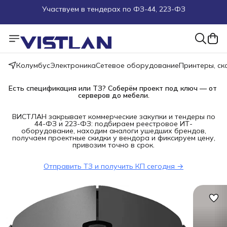
Поможем подобрать оборудование под ТЗ
Пуско-наладочные работы
Колумбус
Электроника
Сетевое оборудование
Принтеры, с
Пришлите запрос на e-mail или в чат
Есть спецификация или ТЗ? Соберём проект под ключ — от 
Более 100 000 позиций в наличии и под заказ
серверов до мебели.
ВИСТЛАН закрывает коммерческие закупки и тендеры по
44-ФЗ и 223-ФЗ: подбираем реестровое ИТ-
оборудование, находим аналоги ушедших брендов,
получаем проектные скидки у вендора и фиксируем цену,
привозим точно в срок.
Отправить ТЗ и получить КП сегодня →