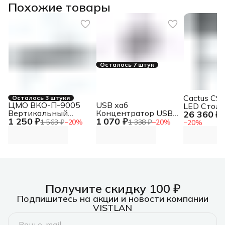
Похожие товары
Осталось 7 штук
Cactus CS
Осталось 3 штуки
ЦМО ВКО-П-9005
USB хаб
LED Стол 
Вертикальный
Концентратор USB
26 360 ₽
компьюте
3
1 250 ₽
1 070 ₽
кабельный
2.0, 4xUSB 2.0, без
электроп
1 563 ₽
−
20
%
1 338 ₽
−
20
%
−
20
%
органайзер с
адаптера питания в
столешни
пластиковыми
комплекте
закаленно
пальцами, 6
Концентратор USB
пальцев
2.0, 4xUSB 2.0, без
адаптера питания в
комплекте
Получите скидку 100 ₽
Подпишитесь на акции и новости компании
VISTLAN