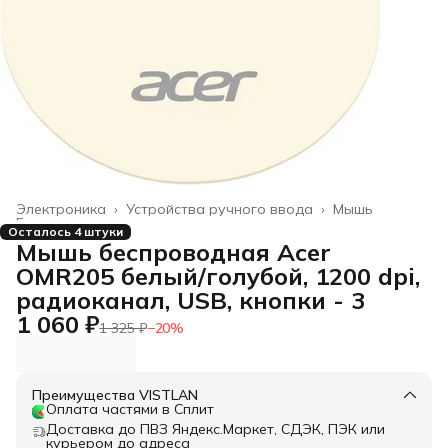
Электроника
›
Устройства ручного ввода
›
Мышь
Главная
›
Осталось 4 штуки
Мышь беспроводная Acer
OMR205 белый/голубой, 1200 dpi,
радиоканал, USB, кнопки - 3
1 060 ₽
1 325 ₽
−
20
%
Преимущества VISTLAN
Оплата частями в Сплит
Доставка до ПВЗ Яндекс.Маркет, СДЭК, ПЭК или
курьером до адреса