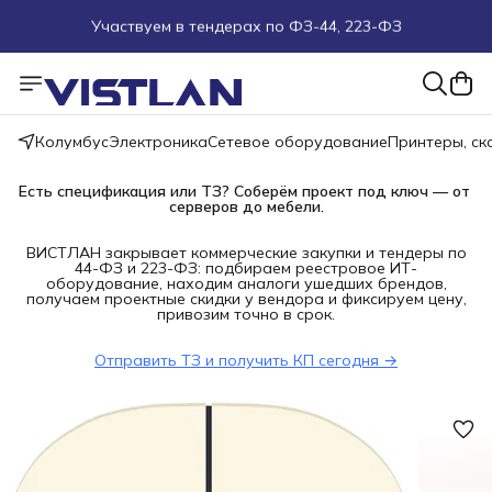
Участвуем в тендерах по ФЗ-44, 223-ФЗ
Поможем подобрать оборудование под ТЗ
Пуско-наладочные работы
Колумбус
Электроника
Сетевое оборудование
Принтеры, с
Пришлите запрос на e-mail или в чат
Есть спецификация или ТЗ? Соберём проект под ключ — от 
серверов до мебели.
Более 100 000 позиций в наличии и под заказ
ВИСТЛАН закрывает коммерческие закупки и тендеры по
44-ФЗ и 223-ФЗ: подбираем реестровое ИТ-
оборудование, находим аналоги ушедших брендов,
получаем проектные скидки у вендора и фиксируем цену,
привозим точно в срок.
Отправить ТЗ и получить КП сегодня →