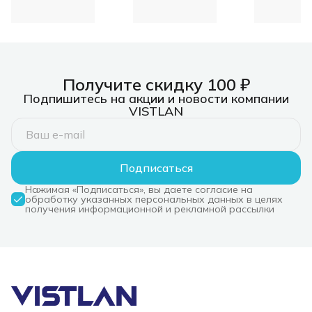
режим быстрой
ports USB 2.0 Hub
столешни
зарядки
черный
Концентратор USB
3.0, 7xUSB 3.0,
режим быстрой
зарядки
Получите скидку 100 ₽
Подпишитесь на акции и новости компании
VISTLAN
Подписаться
Нажимая «Подписаться», вы даете согласие на
обработку указанных персональных данных в целях
получения информационной и рекламной рассылки