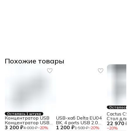
Похожие товары
Осталось 2
Cactus CS
Осталась 1 штука
Концентратор USB
USB-хаб Delta EU04
Стол для
Концентратор USB
BK, 4 ports USB 2.0
22 970 ₽
компьюте
2
3 200 ₽
1 200 ₽
3.0, 7xUSB 3.0,
Hub Delta EU04 BK, 4
электроп
4 000 ₽
−
20
%
1 500 ₽
−
20
%
−
20
%