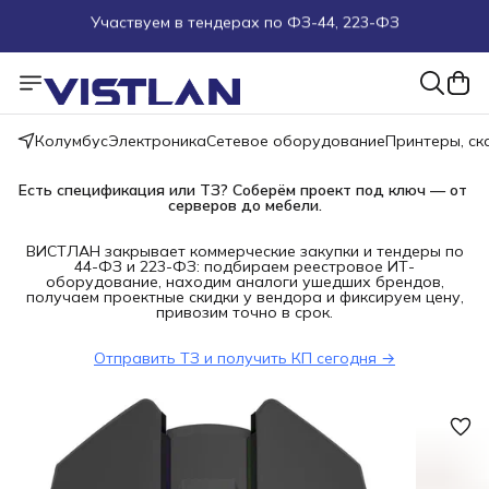
Поможем подобрать оборудование под ТЗ
Пуско-наладочные работы
Колумбус
Электроника
Сетевое оборудование
Принтеры, с
Пришлите запрос на e-mail или в чат
Есть спецификация или ТЗ? Соберём проект под ключ — от 
Более 100 000 позиций в наличии и под заказ
серверов до мебели.
ВИСТЛАН закрывает коммерческие закупки и тендеры по
44-ФЗ и 223-ФЗ: подбираем реестровое ИТ-
оборудование, находим аналоги ушедших брендов,
получаем проектные скидки у вендора и фиксируем цену,
привозим точно в срок.
Отправить ТЗ и получить КП сегодня →