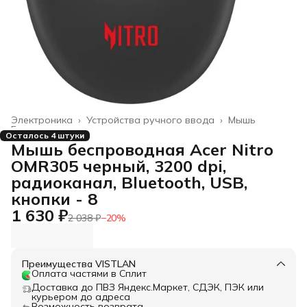
Электроника
›
Устройства ручного ввода
›
Мышь
Главная
›
Осталось 4 штуки
Мышь беспроводная Acer Nitro
OMR305 черный, 3200 dpi,
радиоканал, Bluetooth, USB,
кнопки - 8
1 630 ₽
2 038 ₽
−
20
%
Преимущества VISTLAN
Оплата частями в Сплит
Доставка до ПВЗ Яндекс.Маркет, СДЭК, ПЭК или
курьером до адреса
Возможность возврата