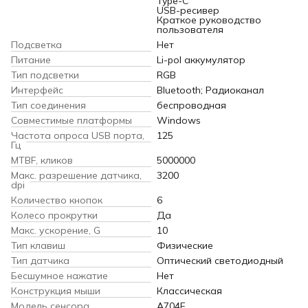
Type-C
USB-ресивер
Краткое руководство
пользователя
Подсветка
Нет
Питание
Li-pol аккумулятор
Тип подсветки
RGB
Интерфейс
Bluetooth; Радиоканал
Тип соединения
беспроводная
Совместимые платформы
Windows
Частота опроса USB порта,
125
Гц
MTBF, кликов
5000000
Макс. разрешение датчика,
3200
dpi
Количество кнопок
6
Колесо прокрутки
Да
Макс. ускорение, G
10
Тип клавиш
Физические
Тип датчика
Оптический светодиодный
Бесшумное нажатие
Нет
Конструкция мыши
Классическая
Модель сенсора
A704F