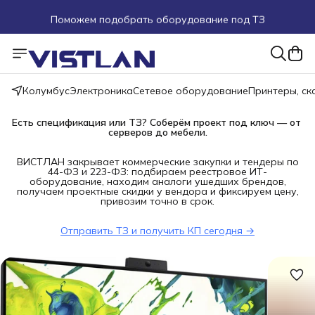
Поможем подобрать оборудование под ТЗ
Пуско-наладочные работы
Пришлите запрос на e-mail или в чат
Колумбус
Электроника
Сетевое оборудование
Принтеры, с
Более 100 000 позиций в наличии и под заказ
Есть спецификация или ТЗ? Соберём проект под ключ — от 
серверов до мебели.
ВИСТЛАН закрывает коммерческие закупки и тендеры по
44-ФЗ и 223-ФЗ: подбираем реестровое ИТ-
оборудование, находим аналоги ушедших брендов,
получаем проектные скидки у вендора и фиксируем цену,
привозим точно в срок.
Отправить ТЗ и получить КП сегодня →