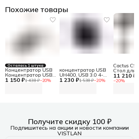
Похожие товары
Cactus CS
Осталась 1 штука
Концентратор USB
концентратор USB
Стол для
Концентратор USB-
UH400, USB 3.0 4-
11 210 ₽
компьюте
1
1 150 ₽
1 230 ₽
C, 2xUSB 3.0, 2xUSB-
Port Hub UH400, USB
механиче
1 438 ₽
−
20
%
1 538 ₽
−
20
%
−
20
%
C Концентратор
3.0 4-Port Hub
столешни
USB-C, 2xUSB 3.0,
черный (C
2xUSB-C
Получите скидку 100 ₽
Подпишитесь на акции и новости компании
VISTLAN