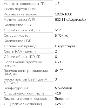
Частота процессора, ГГц
1.7
Число портов HDMI
1
Разрешение экрана
1920x1080
Модуль связи WiFi
802.11 a/b/g/n/ac/ax
Количество SSD
1
Общий объем SSD, ГБ
512
Сетевая карта
5 Гбит/с
Количество HDD
1
Оптический привод
Отсутствует
Слоты RAM-памяти
2
Общий объем HDD, ГБ
0
Напряжение адаптера
65В
питания
Возможность расширения
64 ГБ
RAM, до
Число портов USB Type-A
3
3.2 Gen 1
Конфигурация
Моноблок
Оперативная память, ГБ
416
Вид оптического привода
Внешний
ОС (краткое название)
Без ОС