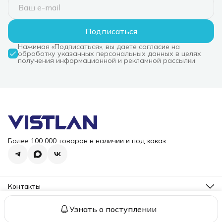
Подписаться
Нажимая «Подписаться», вы даете согласие на
обработку указанных персональных данных в целях
получения информационной и рекламной рассылки
Более 100 000 товаров в наличии и под заказ
Контакты
Режим работы
Пн-Пт, 10-18
Узнать о поступлении
2006 – 2026 ООО "ВИСТЛАН". Все права защищены.
Оплата
До
Эл. почта
i@vist-lan.ru