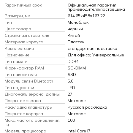
Гарантийный срок
Официальная гарантия
производителя/поставщика
Размеры, мм
614.65х458х163.22
Тип
Моноблок
Цвет товара
черный
Страна-изготовитель
Китай
Материал корпуса
Пластик
Комплектация
стандартная подставка
Назначение
Для офиса; Универсальные
Тип памяти
DDR4
Форм-фактор RAM
SO-DIMM
Тип накопителя
SSD
Модуль связи Bluetooth
5.0
Тип подсветки
LED
Диагональ экрана, дюймы
27
Покрытие экрана
Матовое
Раскладка клавиатуры
Русская раскладка
Покрытие корпуса
Матовое
Макс. частота обновления,
100
Гц
Модель процессора
Intel Core i7