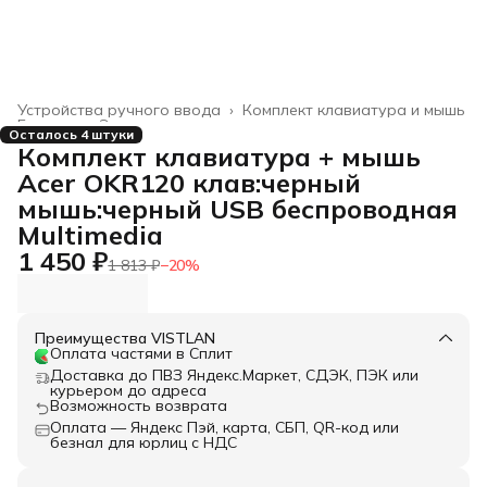
Устройства ручного ввода
›
Комплект клавиатура и мышь
Главная
›
Электроника
›
Осталось 4 штуки
Комплект клавиатура + мышь
Acer OKR120 клав:черный
мышь:черный USB беспроводная
Multimedia
1 450 ₽
1 813 ₽
−
20
%
Преимущества VISTLAN
Оплата частями в Сплит
Доставка до ПВЗ Яндекс.Маркет, СДЭК, ПЭК или
курьером до адреса
Возможность возврата
Оплата — Яндекс Пэй, карта, СБП, QR-код или
безнал для юрлиц с НДС