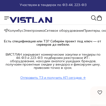
Поможем подобрать оборудование под ТЗ
Пуско-наладочные работы
Колумбус
Электроника
Сетевое оборудование
Принтеры, с
Пришлите запрос на e-mail или в чат
Есть спецификация или ТЗ? Соберём проект под ключ — от 
Более 100 000 позиций в наличии и под заказ
серверов до мебели.
ВИСТЛАН закрывает коммерческие закупки и тендеры по
44-ФЗ и 223-ФЗ: подбираем реестровое ИТ-
оборудование, находим аналоги ушедших брендов,
получаем проектные скидки у вендора и фиксируем цену,
привозим точно в срок.
Отправить ТЗ и получить КП сегодня →