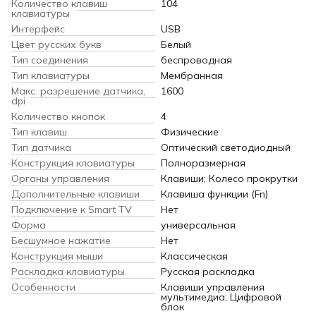
Количество клавиш
104
клавиатуры
Интерфейс
USB
Цвет русских букв
Белый
Тип соединения
беспроводная
Тип клавиатуры
Мембранная
Макс. разрешение датчика,
1600
dpi
Количество кнопок
4
Тип клавиш
Физические
Тип датчика
Оптический светодиодный
Конструкция клавиатуры
Полноразмерная
Органы управления
Клавиши; Колесо прокрутки
Дополнительные клавиши
Клавиша функции (Fn)
Подключение к Smart TV
Нет
Форма
универсальная
Бесшумное нажатие
Нет
Конструкция мыши
Классическая
Раскладка клавиатуры
Русская раскладка
Особенности
Клавиши управления
мультимедиа; Цифровой
блок