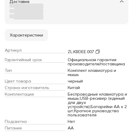
Доставка
Характеристики
Артикул
ZL.KBDEE.007
Гарантийный срок
Официальная гарантия
производителя/поставщика
Тип
Комплект клавиатура и
мышь
Цвет товара
черный
Страна-изготовитель
Китай
Комплектация
Беспроводные клавиатура и
мышь;USB-ресивер (единый
для двух
устройств);Батарейки АА х 2
шт;Краткое руководство
пользователя
Подсветка
Нет
Питание
АА