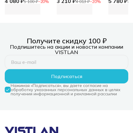
4 080 ₽
3 210 ₽
5 780 ₽
MK295
MK270
MK540
5 100 ₽
−
20
%
4 013 ₽
−
20
%
7 
(Keybord&mouse),
(Keybord&mouse),
(Keybord&
USB, SilentTouch,
Black, Rus/Eng, [920-
Black, Rus/
Black, Rus/Eng, [920-
004518] Wireless
008686] W
009807] Wireless
Desktop MK270
Desktop 
Desktop MK295
(Keybord&mouse),
(Keybord&
(Keybord&mouse),
Black, Rus/Eng, [920-
Black, Rus/
USB, SilentTouch,
004518]
008686]
Black, Rus/Eng, [920-
Получите скидку 100 ₽
009807]
Подпишитесь на акции и новости компании
VISTLAN
Подписаться
Нажимая «Подписаться», вы даете согласие на
обработку указанных персональных данных в целях
получения информационной и рекламной рассылки