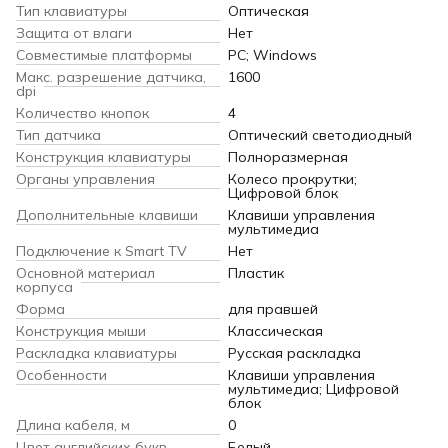
Тип клавиатуры
Оптическая
Защита от влаги
Нет
Совместимые платформы
PC; Windows
Макс. разрешение датчика,
1600
dpi
Количество кнопок
4
Тип датчика
Оптический светодиодный
Конструкция клавиатуры
Полноразмерная
Органы управления
Колесо прокрутки;
Цифровой блок
Дополнительные клавиши
Клавиши управления
мультимедиа
Подключение к Smart TV
Нет
Основной материал
Пластик
корпуса
Форма
для правшей
Конструкция мыши
Классическая
Раскладка клавиатуры
Русская раскладка
Особенности
Клавиши управления
мультимедиа; Цифровой
блок
Длина кабеля, м
0
Цвет английских букв
Белый