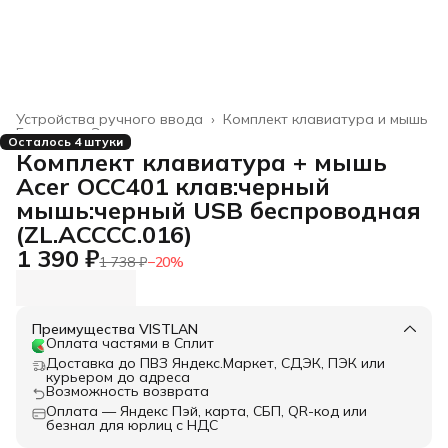
Устройства ручного ввода
›
Комплект клавиатура и мышь
Главная
›
Электроника
›
Осталось 4 штуки
Комплект клавиатура + мышь
Acer OCC401 клав:черный
мышь:черный USB беспроводная
(ZL.ACCCC.016)
1 390 ₽
1 738 ₽
−
20
%
Преимущества VISTLAN
Оплата частями в Сплит
Доставка до ПВЗ Яндекс.Маркет, СДЭК, ПЭК или
курьером до адреса
Возможность возврата
Оплата — Яндекс Пэй, карта, СБП, QR-код или
безнал для юрлиц с НДС