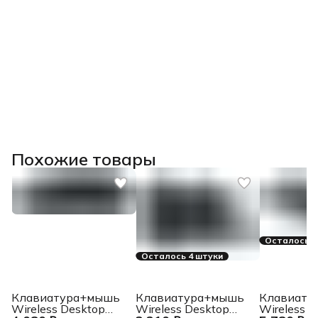
Похожие товары
Осталось 3
Осталось 4 штуки
Клавиатура+мышь
Клавиатура+мышь
Клавиату
Wireless Desktop
Wireless Desktop
Wireless D