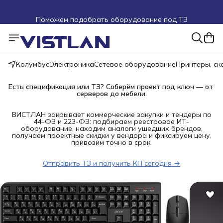
Поможем подобрать оборудование под ТЗ
Пуско-наладочные работы
Пришлите запрос на e-mail или в чат
Колумбус
Электроника
Сетевое оборудование
Принтеры, с
Более 100 000 позиций в наличии и под заказ
Есть спецификация или ТЗ? Соберём проект под ключ — от 
серверов до мебели.
ВИСТЛАН закрывает коммерческие закупки и тендеры по
44-ФЗ и 223-ФЗ: подбираем реестровое ИТ-
оборудование, находим аналоги ушедших брендов,
получаем проектные скидки у вендора и фиксируем цену,
привозим точно в срок.
Отправить ТЗ и получить КП сегодня →