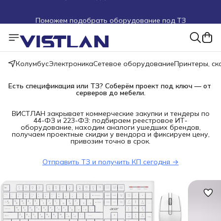
Поможем подобрать оборудование под ТЗ
Пуско-наладочные работы
Пришлите запрос на e-mail или в чат
Колумбус
Электроника
Сетевое оборудование
Принтеры, с
Более 100 000 позиций в наличии и под заказ
Есть спецификация или ТЗ? Соберём проект под ключ — от 
серверов до мебели.
ВИСТЛАН закрывает коммерческие закупки и тендеры по
44-ФЗ и 223-ФЗ: подбираем реестровое ИТ-
оборудование, находим аналоги ушедших брендов,
получаем проектные скидки у вендора и фиксируем цену,
привозим точно в срок.
Отправить ТЗ и получить КП сегодня →