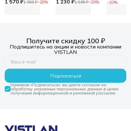
1 570 ₽
1 230 ₽
USB3.0*3+HDMI+mSD/SD
Port Hub UH400, USB
электроп
1 963 ₽
−
20
%
1 538 ₽
−
20
%
−
20
%
2.0 (repl. NT08WF14-
3.0 4-Port Hub
столешни
30GR) Hub WF14,
белый
Type-C to
USB3.0*3+HDMI+mSD/SD
2.0 (repl. NT08WF14-
30GR)
Получите скидку 100 ₽
Подпишитесь на акции и новости компании
VISTLAN
Подписаться
Нажимая «Подписаться», вы даете согласие на
обработку указанных персональных данных в целях
получения информационной и рекламной рассылки