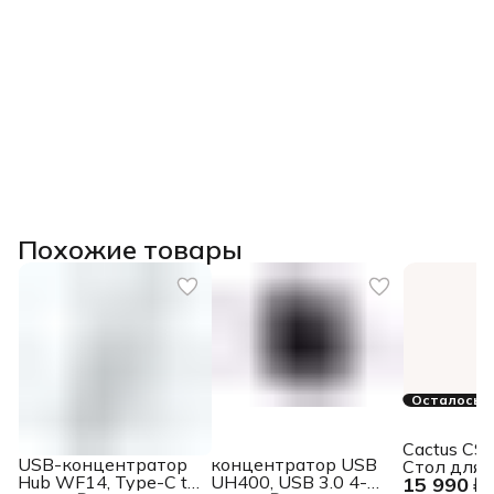
Похожие товары
Осталось 3
Cactus C
USB-концентратор
концентратор USB
Стол для
Hub WF14, Type-C to
UH400, USB 3.0 4-
15 990 ₽
компьюте
1