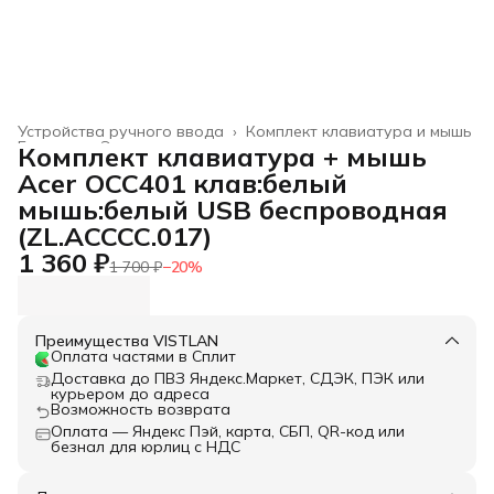
Устройства ручного ввода
›
Комплект клавиатура и мышь
Главная
›
Электроника
›
Комплект клавиатура + мышь
Acer OCC401 клав:белый
мышь:белый USB беспроводная
(ZL.ACCCC.017)
1 360 ₽
1 700 ₽
−
20
%
Преимущества VISTLAN
Оплата частями в Сплит
Доставка до ПВЗ Яндекс.Маркет, СДЭК, ПЭК или
курьером до адреса
Возможность возврата
Оплата — Яндекс Пэй, карта, СБП, QR-код или
безнал для юрлиц с НДС