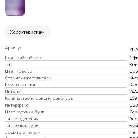
Характеристики
Артикул
ZL.
Гарантийный срок
Офи
Тип
Ком
Цвет товара
фио
Страна-изготовитель
Кит
Комплектация
Кла
Питание
2xA
Количество клавиш клавиатуры
109
Интерфейс
USB
Цвет русских букв
Сер
Тип соединения
бес
Тип клавиатуры
Мем
Защита от влаги
Нет