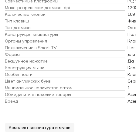
Совместимые платформы
PC;
Макс. разрешение датчика, dpi
120
Количество кнопок
109
Тип клавиш
Физ
Тип датчика
Опт
Конструкция клавиатуры
Пол
Органы управления
Кла
Подключение к Smart TV
Нет
Форма
для
Бесшумное нажатие
Да
Конструкция мыши
Кла
Особенности
Кла
Цвет английских букв
Сер
Минимальное количество оптом
1
Объединить в похожие товары
Ace
Бренд
Ace
Комплект клавиатура и мышь