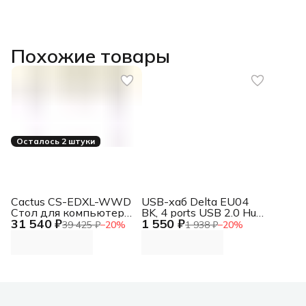
Похожие товары
Осталось 2 штуки
Cactus CS-EDXL-WWD
USB-хаб Delta EU04
Стол для компьютера
BK, 4 ports USB 2.0 Hub
31 540 ₽
1 550 ₽
угловой с
Delta EU04 BK, 4 ports
39 425 ₽
−
20
%
1 938 ₽
−
20
%
электроприводом
USB 2.0 Hub
столешница