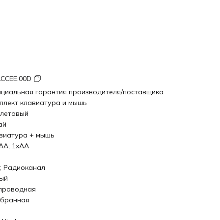
ACCEE.00D
циальная гарантия производителя/поставщика
плект клавиатура и мышь
летовый
ай
виатура + мышь
AA; 1xAA
; Радиоканал
ый
проводная
бранная