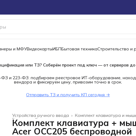
канеры и МФУ
Видеокарты
ИБП
Бытовая техника
Строительство и 
ецификация или ТЗ? Соберём проект под ключ — от серверов до
-ФЗ и 223-ФЗ: подбираем реестровое ИТ-оборудование, наход
вендора и фиксируем цену, привозим точно в срок.
Отправить ТЗ и получить КП сегодня →
Устройства ручного ввода
›
Комплект клавиатура и мыш
Главная
›
Электроника
›
Комплект клавиатура + мы
Acer OCC205 беспроводной