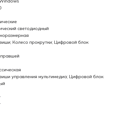
 Windows
0
ические
ический светодиодный
норазмерная
виши; Колесо прокрутки; Цифровой блок
 правшей
ссическая
виши управления мультимедиа; Цифровой блок
ый
r
r