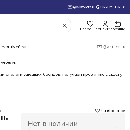
i@vist-lan.ru
Пн-Пт, 10-18
Избранное
Войти
Корзина
ремонт
Мебель
i@vist-lan.ru
 мебели.
им аналоги ушедших брендов, получаем проектные скидки у
ь
В избранное
шь
Нет в наличии