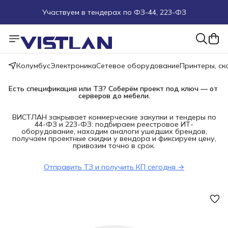
Участвуем в тендерах по ФЗ-44, 223-ФЗ
Поможем подобрать оборудование под ТЗ
Пуско-наладочные работы
Колумбус
Электроника
Сетевое оборудование
Принтеры, с
Пришлите запрос на e-mail или в чат
Есть спецификация или ТЗ? Соберём проект под ключ — от 
серверов до мебели.
Более 100 000 позиций в наличии и под заказ
ВИСТЛАН закрывает коммерческие закупки и тендеры по
44-ФЗ и 223-ФЗ: подбираем реестровое ИТ-
оборудование, находим аналоги ушедших брендов,
получаем проектные скидки у вендора и фиксируем цену,
привозим точно в срок.
Отправить ТЗ и получить КП сегодня →