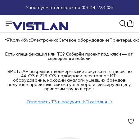
Участвуем в тендерах по ФЗ-44, 223-ФЗ
Поможем подобрать оборудование под ТЗ
Пуско-наладочные работы
Колумбус
Электроника
Сетевое оборудование
Принтеры, с
Пришлите запрос на e-mail или в чат
Есть спецификация или ТЗ? Соберём проект под ключ — от 
серверов до мебели.
Более 100 000 позиций в наличии и под заказ
ВИСТЛАН закрывает коммерческие закупки и тендеры по
44-ФЗ и 223-ФЗ: подбираем реестровое ИТ-
оборудование, находим аналоги ушедших брендов,
получаем проектные скидки у вендора и фиксируем цену,
привозим точно в срок.
Отправить ТЗ и получить КП сегодня →