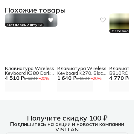
Похожие товары
Осталось 2 штуки
Осталось 8
Клавиатура Wireless
Клавиатура Wireless
Клавиату
Keyboard K380 Dark
Keyboard K270, Black,
B810RC P
4 510 ₽
1 640 ₽
4 770 ₽
Grey, Bluetooth,
CN, Rus/Eng [920-
механичес
5 638 ₽
−
20
%
2 050 ₽
−
20
%
5 
Rus/Eng, [920-
003757] Wireless
желтый/ч
007584] Wireless
Keyboard K270, Black,
for gamer 
Keyboard K380 Dark
CN, Rus/Eng [920-
(B810RC (
Grey, Bluetooth,
003757]
YELLOW ))
Rus/Eng, [920-
1.8м
007584]
Получите скидку 100 ₽
Подпишитесь на акции и новости компании
VISTLAN