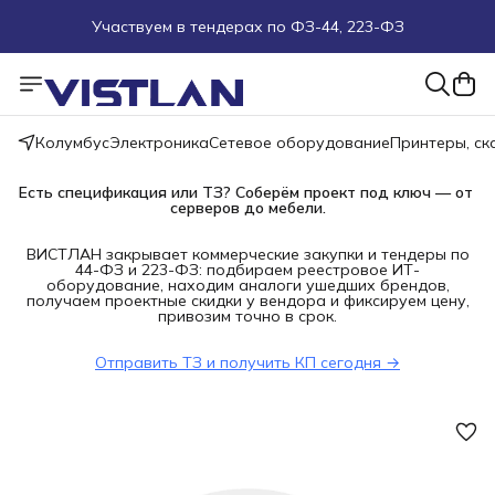
Участвуем в тендерах по ФЗ-44, 223-ФЗ
Поможем подобрать оборудование под ТЗ
Пуско-наладочные работы
Колумбус
Электроника
Сетевое оборудование
Принтеры, с
Пришлите запрос на e-mail или в чат
Есть спецификация или ТЗ? Соберём проект под ключ — от 
серверов до мебели.
Более 100 000 позиций в наличии и под заказ
ВИСТЛАН закрывает коммерческие закупки и тендеры по
44-ФЗ и 223-ФЗ: подбираем реестровое ИТ-
оборудование, находим аналоги ушедших брендов,
получаем проектные скидки у вендора и фиксируем цену,
привозим точно в срок.
Отправить ТЗ и получить КП сегодня →