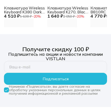
Клавиатура Wireless
Клавиатура Wireless
Клавиату
Keyboard K380 Dark
Keyboard K270, Black,
B810RC P
4 510 ₽
1 640 ₽
4 770 ₽
Grey, Bluetooth,
CN, Rus/Eng [920-
механичес
5 638 ₽
−
20
%
2 050 ₽
−
20
%
5 
Rus/Eng, [920-
003757] Wireless
желтый/ч
007584] Wireless
Keyboard K270, Black,
for gamer 
Keyboard K380 Dark
CN, Rus/Eng [920-
(B810RC (
Grey, Bluetooth,
003757]
YELLOW ))
Rus/Eng, [920-
1.8м
007584]
Получите скидку 100 ₽
Подпишитесь на акции и новости компании
VISTLAN
Подписаться
Нажимая «Подписаться», вы даете согласие на
обработку указанных персональных данных в целях
получения информационной и рекламной рассылки