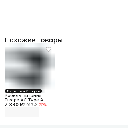
Похожие товары
Осталось 2 штуки
Кабель питания
Europe AC Type A
2 330 ₽
Power Cable
2 913 ₽
−
20
%