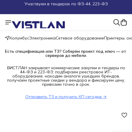
Поможем подобрать оборудование под ТЗ
Пуско-наладочные работы
Пришлите запрос на e-mail или в чат
Колумбус
Электроника
Сетевое оборудование
Принтеры, с
Есть спецификация или ТЗ? Соберём проект под ключ — от 
Более 100 000 позиций в наличии и под заказ
серверов до мебели.
ВИСТЛАН закрывает коммерческие закупки и тендеры по
44-ФЗ и 223-ФЗ: подбираем реестровое ИТ-
оборудование, находим аналоги ушедших брендов,
получаем проектные скидки у вендора и фиксируем цену,
привозим точно в срок.
Отправить ТЗ и получить КП сегодня →