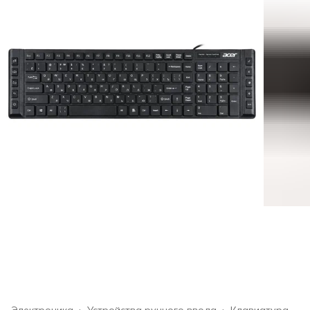
Электроника
›
Устройства ручного ввода
›
Клавиатура