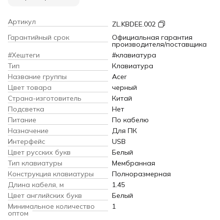
Артикул
ZL.KBDEE.002
Гарантийный срок
Официальная гарантия
производителя/поставщика
#Хештеги
#клавиатура
Тип
Клавиатура
Название группы
Acer
Цвет товара
черный
Страна-изготовитель
Китай
Подсветка
Нет
Питание
По кабелю
Назначение
Для ПК
Интерфейс
USB
Цвет русских букв
Белый
Тип клавиатуры
Мембранная
Конструкция клавиатуры
Полноразмерная
Длина кабеля, м
1.45
Цвет английских букв
Белый
Минимальное количество
1
оптом