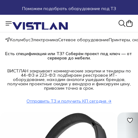
Поможем подобрать оборудование под ТЗ
Пуско-наладочные работы
Пришлите запрос на e-mail или в чат
Колумбус
Электроника
Сетевое оборудование
Принтеры, с
Более 100 000 позиций в наличии и под заказ
Есть спецификация или ТЗ? Соберём проект под ключ — от 
серверов до мебели.
ВИСТЛАН закрывает коммерческие закупки и тендеры по
44-ФЗ и 223-ФЗ: подбираем реестровое ИТ-
оборудование, находим аналоги ушедших брендов,
получаем проектные скидки у вендора и фиксируем цену,
привозим точно в срок.
Отправить ТЗ и получить КП сегодня →