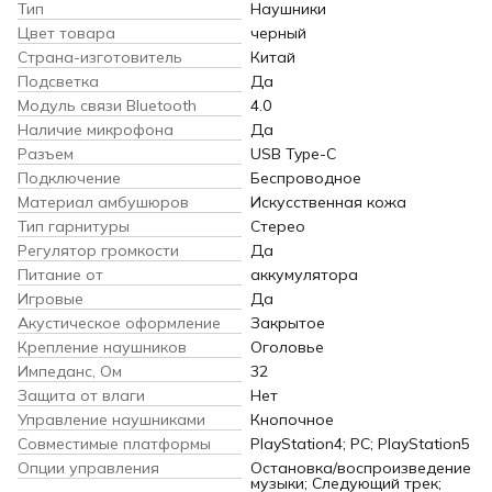
Тип
Наушники
Цвет товара
черный
Страна-изготовитель
Китай
Подсветка
Да
Модуль связи Bluetooth
4.0
Наличие микрофона
Да
Разъем
USB Type-C
Подключение
Беспроводное
Материал амбушюров
Искусственная кожа
Тип гарнитуры
Стерео
Регулятор громкости
Да
Питание от
аккумулятора
Игровые
Да
Акустическое оформление
Закрытое
Крепление наушников
Оголовье
Импеданс, Ом
32
Защита от влаги
Нет
Управление наушниками
Кнопочное
Совместимые платформы
PlayStation4; PC; PlayStation5
Опции управления
Остановка/воспроизведение
музыки; Следующий трек;