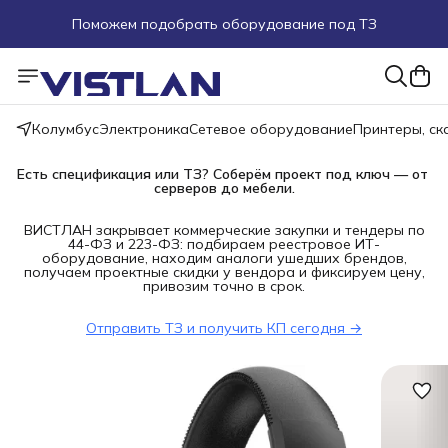
Поможем подобрать оборудование под ТЗ
Пуско-наладочные работы
Пришлите запрос на e-mail или в чат
Колумбус
Электроника
Сетевое оборудование
Принтеры, с
Более 100 000 позиций в наличии и под заказ
Есть спецификация или ТЗ? Соберём проект под ключ — от 
серверов до мебели.
ВИСТЛАН закрывает коммерческие закупки и тендеры по
44-ФЗ и 223-ФЗ: подбираем реестровое ИТ-
оборудование, находим аналоги ушедших брендов,
получаем проектные скидки у вендора и фиксируем цену,
привозим точно в срок.
Отправить ТЗ и получить КП сегодня →