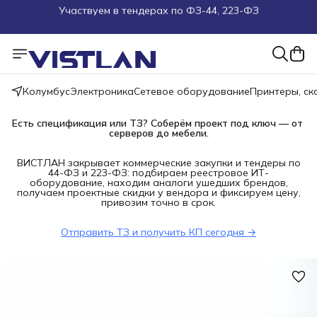
Поможем подобрать оборудование под ТЗ
Пуско-наладочные работы
Колумбус
Электроника
Сетевое оборудование
Принтеры, с
Пришлите запрос на e-mail или в чат
Есть спецификация или ТЗ? Соберём проект под ключ — от 
Более 100 000 позиций в наличии и под заказ
серверов до мебели.
ВИСТЛАН закрывает коммерческие закупки и тендеры по
44-ФЗ и 223-ФЗ: подбираем реестровое ИТ-
оборудование, находим аналоги ушедших брендов,
получаем проектные скидки у вендора и фиксируем цену,
привозим точно в срок.
Отправить ТЗ и получить КП сегодня →