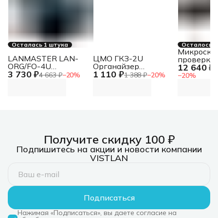
Осталась 1 штука
Осталось 2
Микроско
LANMASTER LAN-
ЦМО ГКЗ-2U
проверки
ORG/FO-4U
Органайзер
12 640 ₽
оптически
1
3 730 ₽
1 110 ₽
Органайзер для
кабельный
разъемов
4 663 ₽
−
20
%
1 388 ₽
−
20
%
−
20
%
оптического кабеля
горизонтальный 19"
Микроско
19" 4U
2U с крышкой
проверки
оптически
разъемов
Получите скидку 100 ₽
Подпишитесь на акции и новости компании
VISTLAN
Подписаться
Нажимая «Подписаться», вы даете согласие на