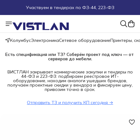
Участвуем в тендерах по ФЗ-44, 223-ФЗ
Поможем подобрать оборудование под ТЗ
Пуско-наладочные работы
Колумбус
Электроника
Сетевое оборудование
Принтеры, с
Пришлите запрос на e-mail или в чат
Есть спецификация или ТЗ? Соберём проект под ключ — от 
серверов до мебели.
Более 100 000 позиций в наличии и под заказ
ВИСТЛАН закрывает коммерческие закупки и тендеры по
44-ФЗ и 223-ФЗ: подбираем реестровое ИТ-
оборудование, находим аналоги ушедших брендов,
получаем проектные скидки у вендора и фиксируем цену,
привозим точно в срок.
Отправить ТЗ и получить КП сегодня →