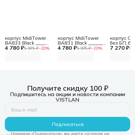
корпус MidiTower
корпус MidiTower
корпус C
BA833 Black ____
BA831 Black ______
без БП, бо
4 780 ₽
4 780 ₽
7 270 ₽
U3.0*2+A(HD) ATX,
2*USB3.0+A(HD) Mid-
(панорама)
5 975 ₽
−
20
%
5 975 ₽
−
20
%
9 
mATX(без блока
ATX (без блока
ATX (R-CG
питания) MidiTower
питания) MidiTower
WHNDA0-
BA833 Black ____
BA831 Black ______
CG580 WH 
U3.0*2+A(HD) ATX,
2*USB3.0+A(HD) Mid-
боковое о
mATX(без блока
ATX (без блока
(панорама)
питания)
питания)
ATX (R-CG
WHNDA0-
Получите скидку 100 ₽
Подпишитесь на акции и новости компании
VISTLAN
Подписаться
Нажимая «Подписаться», вы даете согласие на