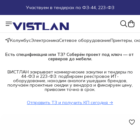
Участвуем в тендерах по ФЗ-44, 223-ФЗ
Поможем подобрать оборудование под ТЗ
Пуско-наладочные работы
Колумбус
Электроника
Сетевое оборудование
Принтеры, с
Пришлите запрос на e-mail или в чат
Есть спецификация или ТЗ? Соберём проект под ключ — от 
серверов до мебели.
Более 100 000 позиций в наличии и под заказ
ВИСТЛАН закрывает коммерческие закупки и тендеры по
44-ФЗ и 223-ФЗ: подбираем реестровое ИТ-
оборудование, находим аналоги ушедших брендов,
получаем проектные скидки у вендора и фиксируем цену,
привозим точно в срок.
Отправить ТЗ и получить КП сегодня →