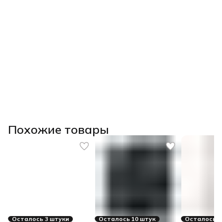
Похожие товары
Осталось 3 штуки
Осталось 10 штук
Осталось 2