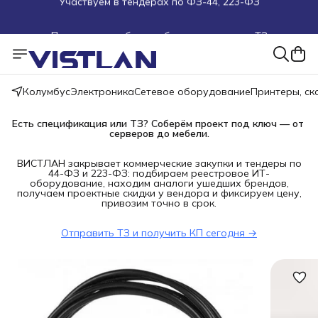
Поможем подобрать оборудование под ТЗ
Пуско-наладочные работы
Пришлите запрос на e-mail или в чат
Колумбус
Электроника
Сетевое оборудование
Принтеры, с
Более 100 000 позиций в наличии и под заказ
Есть спецификация или ТЗ? Соберём проект под ключ — от 
серверов до мебели.
ВИСТЛАН закрывает коммерческие закупки и тендеры по
44-ФЗ и 223-ФЗ: подбираем реестровое ИТ-
оборудование, находим аналоги ушедших брендов,
получаем проектные скидки у вендора и фиксируем цену,
привозим точно в срок.
Отправить ТЗ и получить КП сегодня →