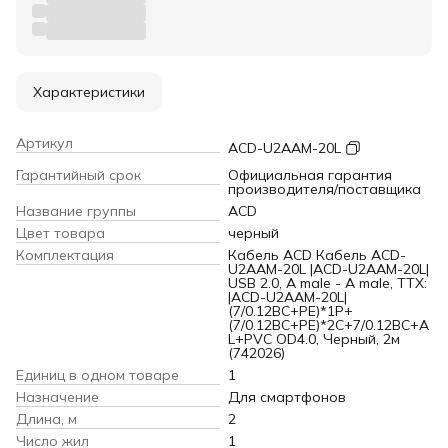
Характеристики
Артикул
ACD-U2AAM-20L
Гарантийный срок
Официальная гарантия
производителя/поставщика
Название группы
ACD
Цвет товара
черный
Комплектация
Кабель ACD Кабель ACD-
U2AAM-20L |ACD-U2AAM-20L|
USB 2.0, A male - A male, ТТХ:
|ACD-U2AAM-20L|
(7/0.12BC+PE)*1P+
(7/0.12BC+PE)*2C+7/0.12BC+A
L+PVC OD4.0, Черный, 2м
(742026)
Единиц в одном товаре
1
Назначение
Для смартфонов
Длина, м
2
Число жил
1