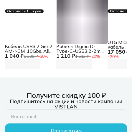
Осталась 1 штука
Осталось 4
OTG Micro
Кабель USB3.2 Gen2,
Кабель Digma D-
кабель
AM->CM, 10Gbs, All
Type-C-USB3.2-2m
17 050 ₽
2
1 040 ₽
1 210 ₽
Shell 3м VCOM
D-TYPE-C-USB3.2-
1 300 ₽
−
20
%
1 513 ₽
−
20
%
−
20
%
CU401M-3M
100W-4K-2M 2м
черный
Получите скидку 100 ₽
Подпишитесь на акции и новости компании
VISTLAN
Подписаться