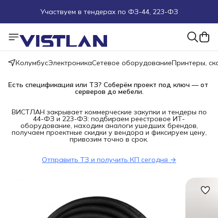
Участвуем в тендерах по ФЗ-44, 223-ФЗ
Поможем подобрать оборудование под ТЗ
Пуско-наладочные работы
Колумбус
Электроника
Сетевое оборудование
Принтеры, с
Пришлите запрос на e-mail или в чат
Есть спецификация или ТЗ? Соберём проект под ключ — от 
серверов до мебели.
Более 100 000 позиций в наличии и под заказ
ВИСТЛАН закрывает коммерческие закупки и тендеры по
44-ФЗ и 223-ФЗ: подбираем реестровое ИТ-
оборудование, находим аналоги ушедших брендов,
получаем проектные скидки у вендора и фиксируем цену,
привозим точно в срок.
Отправить ТЗ и получить КП сегодня →