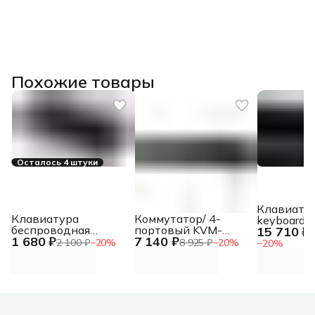
Похожие товары
Осталось 4 штуки
Клавиату
Клавиатура
Коммутатор/ 4-
keyboard 
беспроводная
портовый KVM-
15 710 ₽
Tactile Ga
1
1 680 ₽
7 140 ₽
A4Tech Fstyler FBK11
переключатель с
keyboard 
2 100 ₽
−
20
%
8 925 ₽
−
20
%
−
20
%
(FBK11 GREY), USB,
портами HDMI и USB
Tactile
Bluetooth/
Радиоканал,
черный/серый