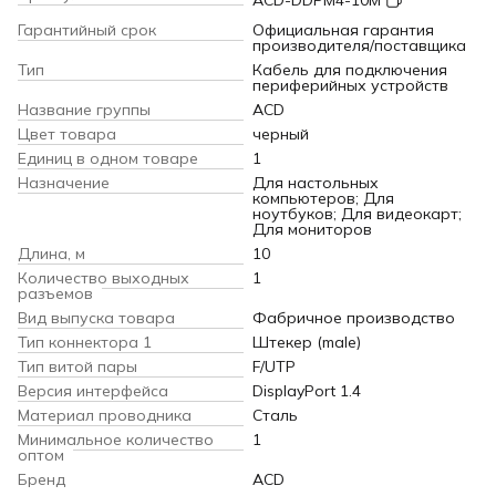
ACD-DDPM4-10M
Гарантийный срок
Официальная гарантия
производителя/поставщика
Тип
Кабель для подключения
периферийных устройств
Название группы
ACD
Цвет товара
черный
Единиц в одном товаре
1
Назначение
Для настольных
компьютеров; Для
ноутбуков; Для видеокарт;
Для мониторов
Длина, м
10
Количество выходных
1
разъемов
Вид выпуска товара
Фабричное производство
Тип коннектора 1
Штекер (male)
Тип витой пары
F/UTP
Версия интерфейса
DisplayPort 1.4
Материал проводника
Сталь
Минимальное количество
1
оптом
Бренд
ACD