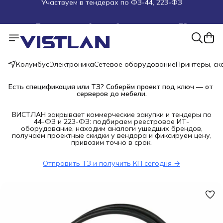
Поможем подобрать оборудование под ТЗ
Пуско-наладочные работы
Пришлите запрос на e-mail или в чат
Колумбус
Электроника
Сетевое оборудование
Принтеры, с
Более 100 000 позиций в наличии и под заказ
Есть спецификация или ТЗ? Соберём проект под ключ — от 
серверов до мебели.
ВИСТЛАН закрывает коммерческие закупки и тендеры по
44-ФЗ и 223-ФЗ: подбираем реестровое ИТ-
оборудование, находим аналоги ушедших брендов,
получаем проектные скидки у вендора и фиксируем цену,
привозим точно в срок.
Отправить ТЗ и получить КП сегодня →