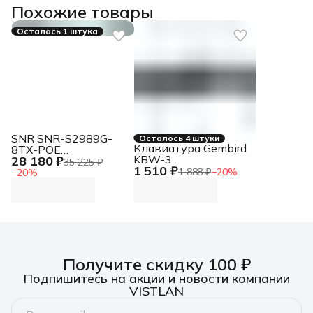
Похожие товары
Осталась 1 штука
SNR SNR-S2989G-
Осталось 4 штуки
Клавиатура Gembird
8TX-POE
KBW-3
28 180 ₽
Управляемый PoE
35 225 ₽
1 510 ₽
беспроводная, USB,
коммутатор уровня
1 888 ₽
−
20
%
−
20
%
серебристый/
2, 8 портов
черный
10/100/1000Base-T с
поддержкой PoE, 4
порта 1/10G SFP+,
POE 125 Ватт
Получите скидку 100 ₽
Подпишитесь на акции и новости компании
VISTLAN