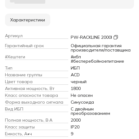
Характеристики
Артикул
PW-RACKLINE 2000I
Гарантийный срок
Официальная гарантия
производителя/поставщика
#Хештеги
#ибп
#бесперебойноепитание
Тип
ИБП
Название группы
ACD
Цвет товара
черный
Активная мощность, Вт
1800
Класс опасности товара
Не опасен
Форма выходного сигнала
Синусоида
Вид ИБП
С двойным
преобразованием
Полная мощность, В·А
2000
Класс защиты
IP20
Емкость, А•ч
9