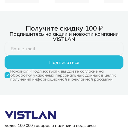
800ВА/480Вт,
232/EPO, 
напольный,
АКБ (2 шт
6xSchuko (4 batt+ 2
или 4 шт 
surge), USB, 1 год
24/18. SK
гарантии, Россия
24/36) МП
Получите скидку 100 ₽
Связь инжиниринг
ИБП линейно-
Подпишитесь на акции и новости компании
интерактивный,
VISTLAN
800ВА/480Вт,
напольный,
6xSchuko (4 batt+ 2
surge), USB, 1 год
гарантии, Россия
Подписаться
Нажимая «Подписаться», вы даете согласие на
обработку указанных персональных данных в целях
получения информационной и рекламной рассылки
Более 100 000 товаров в наличии и под заказ