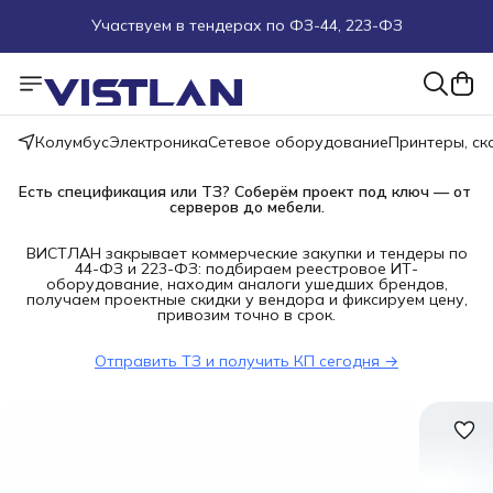
Участвуем в тендерах по ФЗ-44, 223-ФЗ
Поможем подобрать оборудование под ТЗ
Пуско-наладочные работы
Колумбус
Электроника
Сетевое оборудование
Принтеры, с
Пришлите запрос на e-mail или в чат
Есть спецификация или ТЗ? Соберём проект под ключ — от 
серверов до мебели.
Более 100 000 позиций в наличии и под заказ
ВИСТЛАН закрывает коммерческие закупки и тендеры по
44-ФЗ и 223-ФЗ: подбираем реестровое ИТ-
оборудование, находим аналоги ушедших брендов,
получаем проектные скидки у вендора и фиксируем цену,
привозим точно в срок.
Отправить ТЗ и получить КП сегодня →