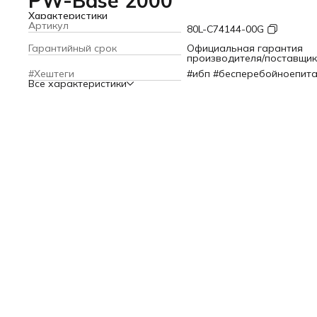
PW-Base 2000
Характеристики
Артикул
80L-C74144-00G
Гарантийный срок
Официальная гарантия
производителя/поставщи
#Хештеги
#ибп #бесперебойноепит
Все характеристики