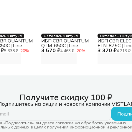
ась 1 штука
Осталась 1 штука
Осталась 1 шту
CBR QUANTUM
ИБП CBR QUANTUM
ИБП CBR ELE
50C [Line
QTM-650C [Line
ELN-875C [Lin
 ₽
3 570 ₽
3 370 ₽
ctive 850 VA / 480
Interactive 650 VA / 360
Interactive 875
5 338 ₽
−
20
%
4 463 ₽
−
20
%
4 213 ₽
 C13, HID-USB,
W, 4 x C13, HID-USB,
W, 4 x С13]
RJ45]
Получите скидку 100 ₽
Подпишитесь на акции и новости компании VISTLA
Подпи
 «Подписаться», вы даете согласие на обработку указанных
льных данных в целях получения информационной и рекламной