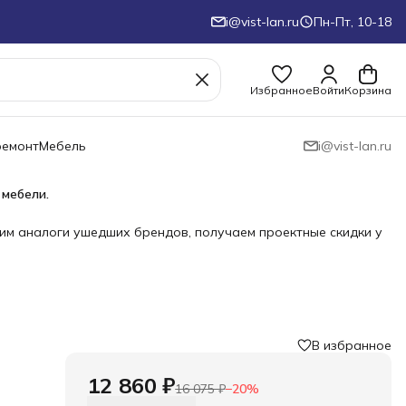
i@vist-lan.ru
Пн-Пт, 10-18
Избранное
Войти
Корзина
ремонт
Мебель
i@vist-lan.ru
 мебели.
им аналоги ушедших брендов, получаем проектные скидки у
В избранное
12 860 ₽
16 075 ₽
−
20
%