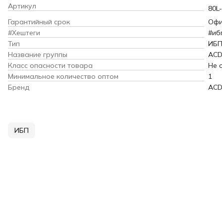
Артикул
80L
Гарантийный срок
Офи
#Хештеги
#иб
Тип
ИБ
Название группы
AC
Класс опасности товара
Не 
Минимальное количество оптом
1
Бренд
AC
ИБП