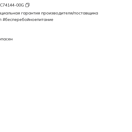
-C74144-00G
циальная гарантия производителя/поставщика
п #бесперебойноепитание
П
D
опасен
D