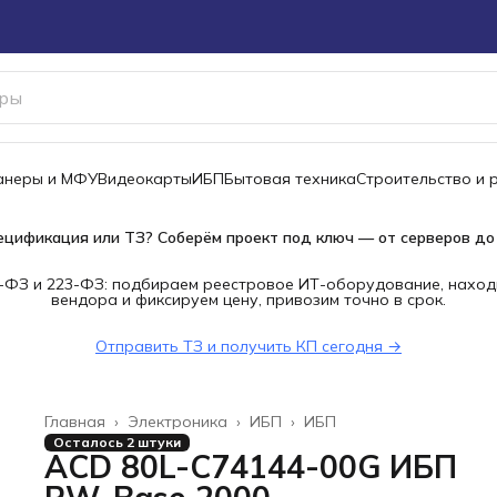
канеры и МФУ
Видеокарты
ИБП
Бытовая техника
Строительство и 
ецификация или ТЗ? Соберём проект под ключ — от серверов до
-ФЗ и 223-ФЗ: подбираем реестровое ИТ-оборудование, наход
вендора и фиксируем цену, привозим точно в срок.
Отправить ТЗ и получить КП сегодня →
Главная
›
Электроника
›
ИБП
›
ИБП
Осталось 2 штуки
ACD 80L-C74144-00G ИБП