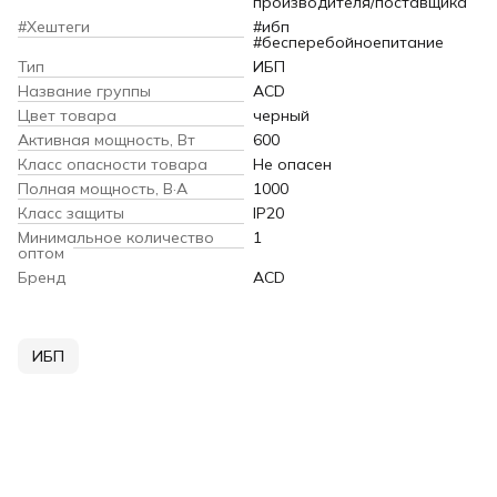
производителя/поставщика
#Хештеги
#ибп
#бесперебойноепитание
Тип
ИБП
Название группы
ACD
Цвет товара
черный
Активная мощность, Вт
600
Класс опасности товара
Не опасен
Полная мощность, В·А
1000
Класс защиты
IP20
Минимальное количество
1
оптом
Бренд
ACD
ИБП