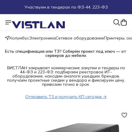
Участвуем в тендерах по ФЗ-44, 223-ФЗ
Поможем подобрать оборудование под ТЗ
Пуско-наладочные работы
Колумбус
Электроника
Сетевое оборудование
Принтеры, с
Пришлите запрос на e-mail или в чат
Есть спецификация или ТЗ? Соберём проект под ключ — от 
серверов до мебели.
Более 100 000 позиций в наличии и под заказ
ВИСТЛАН закрывает коммерческие закупки и тендеры по
44-ФЗ и 223-ФЗ: подбираем реестровое ИТ-
оборудование, находим аналоги ушедших брендов,
получаем проектные скидки у вендора и фиксируем цену,
привозим точно в срок.
Отправить ТЗ и получить КП сегодня →