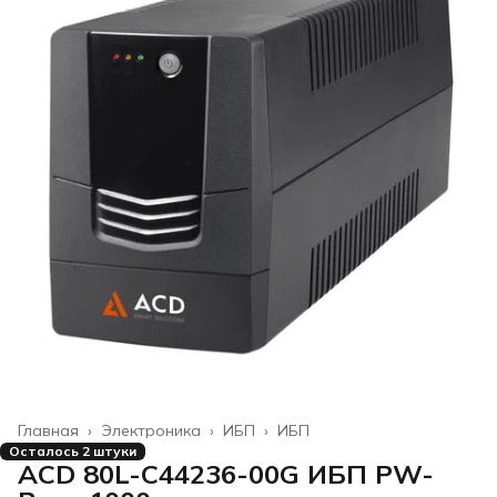
Главная
›
Электроника
›
ИБП
›
ИБП
Осталось 2 штуки
ACD 80L-C44236-00G ИБП PW-