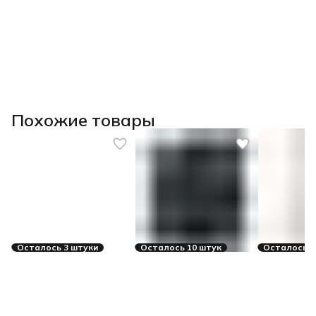
Похожие товары
Осталось 3 штуки
Осталось 10 штук
Осталось 2