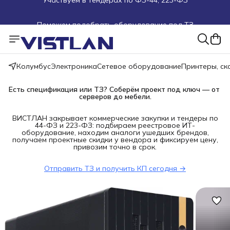
Поможем подобрать оборудование под ТЗ
Пуско-наладочные работы
Пришлите запрос на e-mail или в чат
Колумбус
Электроника
Сетевое оборудование
Принтеры, с
Более 100 000 позиций в наличии и под заказ
Есть спецификация или ТЗ? Соберём проект под ключ — от 
серверов до мебели.
ВИСТЛАН закрывает коммерческие закупки и тендеры по
44-ФЗ и 223-ФЗ: подбираем реестровое ИТ-
оборудование, находим аналоги ушедших брендов,
получаем проектные скидки у вендора и фиксируем цену,
привозим точно в срок.
Отправить ТЗ и получить КП сегодня →