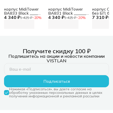
корпус MidiTower
корпус MidiTower
корпус C
BA833 Black ____
BA831 Black ______
без БП, бо
4 340 ₽
4 340 ₽
7 310 ₽
U3.0*2+A(HD) ATX,
2*USB3.0+A(HD) Mid-
(панорама)
5 425 ₽
−
20
%
5 425 ₽
−
20
%
9 
mATX(без блока
ATX (без блока
ATX (R-CG
питания) MidiTower
питания) MidiTower
WHNDA0-
BA833 Black ____
BA831 Black ______
CG580 WH 
U3.0*2+A(HD) ATX,
2*USB3.0+A(HD) Mid-
боковое о
mATX(без блока
ATX (без блока
(панорама)
питания)
питания)
ATX (R-CG
WHNDA0-
Получите скидку 100 ₽
Подпишитесь на акции и новости компании
VISTLAN
Подписаться
Нажимая «Подписаться», вы даете согласие на
обработку указанных персональных данных в целях
получения информационной и рекламной рассылки