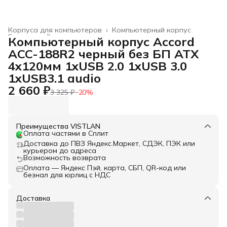
Корпуса для компьютеров
›
Компьютерный корпус
Главная
›
Электроника
›
Компьютерный корпус Accord
ACC-188R2 черный без БП ATX
4x120мм 1xUSB 2.0 1xUSB 3.0
1xUSB3.1 audio
2 660 ₽
3 325 ₽
−
20
%
Преимущества VISTLAN
Оплата частями в Сплит
Доставка до ПВЗ Яндекс.Маркет, СДЭК, ПЭК или
курьером до адреса
Возможность возврата
Оплата — Яндекс Пэй, карта, СБП, QR-код или
безнал для юрлиц с НДС
Доставка