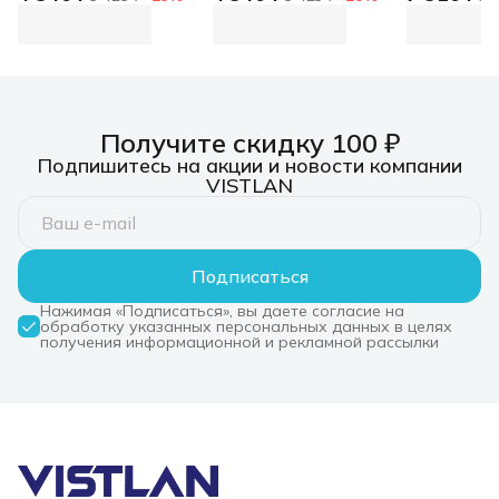
mATX(без блока
ATX (без блока
ATX (R-CG
питания) MidiTower
питания) MidiTower
WHNDA0-
BA833 Black ____
BA831 Black ______
CG580 WH 
U3.0*2+A(HD) ATX,
2*USB3.0+A(HD) Mid-
боковое о
mATX(без блока
ATX (без блока
(панорама)
питания)
питания)
ATX (R-CG
WHNDA0-
Получите скидку 100 ₽
Подпишитесь на акции и новости компании
VISTLAN
Подписаться
Нажимая «Подписаться», вы даете согласие на
обработку указанных персональных данных в целях
получения информационной и рекламной рассылки