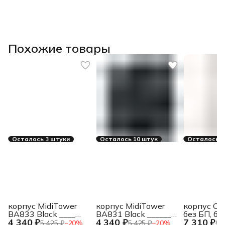
Похожие товары
Осталось 3 штуки
Осталось 10 штук
Осталось 2
корпус MidiTower
корпус MidiTower
корпус C
BA833 Black ____
BA831 Black ______
без БП, бо
4 340 ₽
4 340 ₽
7 310 ₽
U3.0*2+A(HD) ATX,
2*USB3.0+A(HD) Mid-
(панорама)
5 425 ₽
−
20
%
5 425 ₽
−
20
%
9 