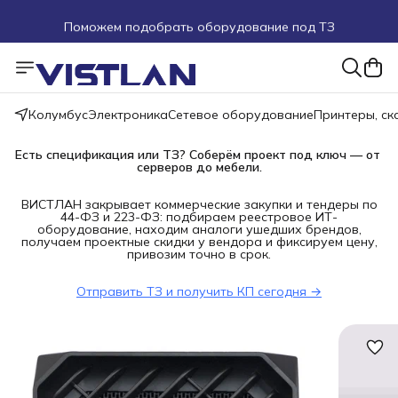
Поможем подобрать оборудование под ТЗ
Пуско-наладочные работы
Пришлите запрос на e-mail или в чат
Колумбус
Электроника
Сетевое оборудование
Принтеры, с
Более 100 000 позиций в наличии и под заказ
Есть спецификация или ТЗ? Соберём проект под ключ — от 
серверов до мебели.
ВИСТЛАН закрывает коммерческие закупки и тендеры по
44-ФЗ и 223-ФЗ: подбираем реестровое ИТ-
оборудование, находим аналоги ушедших брендов,
получаем проектные скидки у вендора и фиксируем цену,
привозим точно в срок.
Отправить ТЗ и получить КП сегодня →