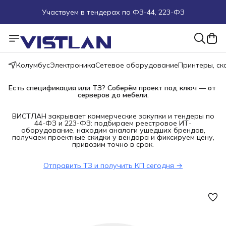
Участвуем в тендерах по ФЗ-44, 223-ФЗ
Поможем подобрать оборудование под ТЗ
Пуско-наладочные работы
Колумбус
Электроника
Сетевое оборудование
Принтеры, с
Пришлите запрос на e-mail или в чат
Есть спецификация или ТЗ? Соберём проект под ключ — от 
серверов до мебели.
Более 100 000 позиций в наличии и под заказ
ВИСТЛАН закрывает коммерческие закупки и тендеры по
44-ФЗ и 223-ФЗ: подбираем реестровое ИТ-
оборудование, находим аналоги ушедших брендов,
получаем проектные скидки у вендора и фиксируем цену,
привозим точно в срок.
Отправить ТЗ и получить КП сегодня →