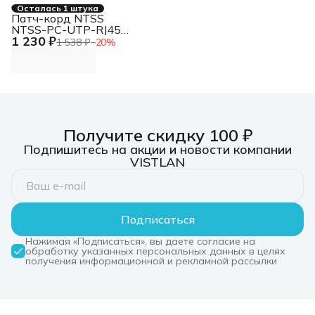
Осталась 1 штука
Патч-корд NTSS
NTSS-PC-UTP-RJ45-
1 230 ₽
5e-10.0-LSZH-GN
1 538 ₽
−
20
%
NTSS-PC-UTP-RJ45-
5E-10.0-LSZH U/UTP
RJ-45 вил. кат.5E
10м зеленый LSZH
Получите скидку 100 ₽
Подпишитесь на акции и новости компании
VISTLAN
Подписаться
Нажимая «Подписаться», вы даете согласие на
обработку указанных персональных данных в целях
получения информационной и рекламной рассылки