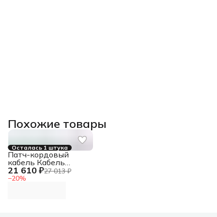
Похожие товары
Осталась 1 штука
Патч-кордовый
кабель Кабель
21 610 ₽
LANMASTER патч-
27 013 ₽
кордовый UTP, 4x2,
−
20
%
кат 5E, 350Mhz,
LSZH, зеленый, 305
м