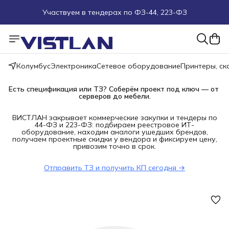
Участвуем в тендерах по ФЗ-44, 223-ФЗ
Поможем подобрать оборудование под ТЗ
Пуско-наладочные работы
Колумбус
Электроника
Сетевое оборудование
Принтеры, с
Пришлите запрос на e-mail или в чат
Есть спецификация или ТЗ? Соберём проект под ключ — от 
серверов до мебели.
Более 100 000 позиций в наличии и под заказ
ВИСТЛАН закрывает коммерческие закупки и тендеры по
44-ФЗ и 223-ФЗ: подбираем реестровое ИТ-
оборудование, находим аналоги ушедших брендов,
получаем проектные скидки у вендора и фиксируем цену,
привозим точно в срок.
Отправить ТЗ и получить КП сегодня →