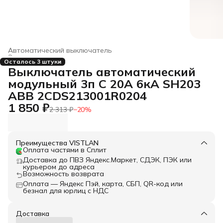
Автоматический выключатель
Электроустановочные изделия
›
Осталось 3 штуки
Главная
›
Строительство и ремонт
›
Выключатель автоматический
модульный 3п C 20А 6кА SH203
ABB 2CDS213001R0204
1 850 ₽
2 313 ₽
−
20
%
Преимущества VISTLAN
Оплата частями в Сплит
Доставка до ПВЗ Яндекс.Маркет, СДЭК, ПЭК или
курьером до адреса
Возможность возврата
Оплата — Яндекс Пэй, карта, СБП, QR-код или
безнал для юрлиц с НДС
Доставка