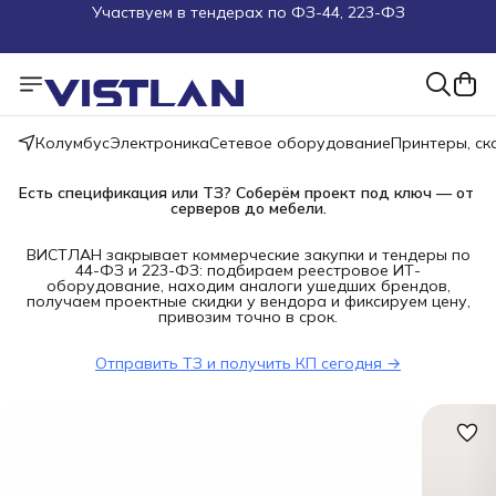
Поможем подобрать оборудование под ТЗ
Пуско-наладочные работы
Пришлите запрос на e-mail или в чат
Колумбус
Электроника
Сетевое оборудование
Принтеры, с
Есть спецификация или ТЗ? Соберём проект под ключ — от 
Более 100 000 позиций в наличии и под заказ
серверов до мебели.
ВИСТЛАН закрывает коммерческие закупки и тендеры по
44-ФЗ и 223-ФЗ: подбираем реестровое ИТ-
оборудование, находим аналоги ушедших брендов,
получаем проектные скидки у вендора и фиксируем цену,
привозим точно в срок.
Отправить ТЗ и получить КП сегодня →