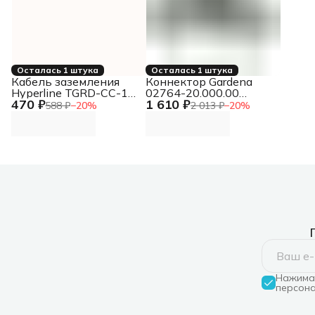
Осталась 1 штука
Осталась 1 штука
Кабель заземления
Коннектор Gardena
Hyperline TGRD-CC-15
02764-20.000.00
470 ₽
1 610 ₽
дл.150мм (упак.:1шт)
Д.вх.3/4"
588 ₽
−
20
%
2 013 ₽
−
20
%
Нажимая
персона