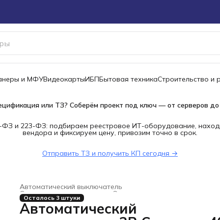
канеры и МФУ
Видеокарты
ИБП
Бытовая техника
Строительство и 
ецификация или ТЗ? Соберём проект под ключ — от серверов до
-ФЗ и 223-ФЗ: подбираем реестровое ИТ-оборудование, наход
вендора и фиксируем цену, привозим точно в срок.
Отправить ТЗ и получить КП сегодня →
Автоматический выключатель
Строительство и ремонт
›
Электроустановочные изделия
Осталось 3 штуки
Главная
›
Автоматический