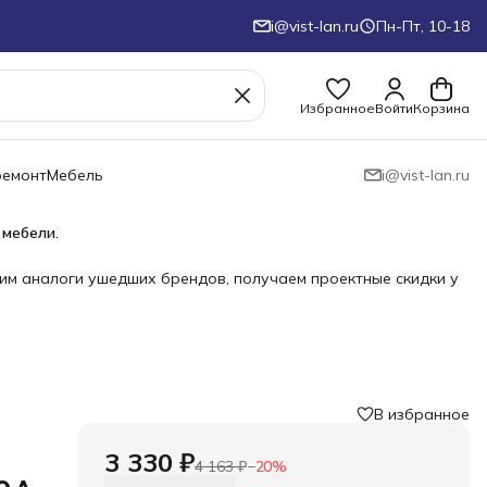
i@vist-lan.ru
Пн-Пт, 10-18
Избранное
Войти
Корзина
ремонт
Мебель
i@vist-lan.ru
 мебели.
им аналоги ушедших брендов, получаем проектные скидки у
В избранное
›
3 330 ₽
4 163 ₽
−
20
%