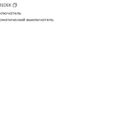
81DEK
ключатель
оматический выключатель