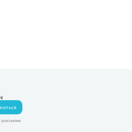
N
саться
 рассылки