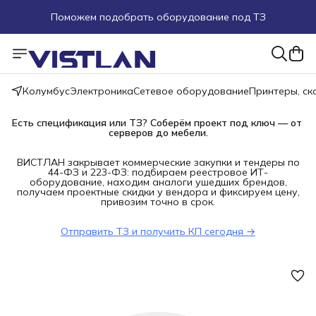
Поможем подобрать оборудование под ТЗ
Пуско-наладочные работы
Пришлите запрос на e-mail или в чат
Колумбус
Электроника
Сетевое оборудование
Принтеры, с
Более 100 000 позиций в наличии и под заказ
Есть спецификация или ТЗ? Соберём проект под ключ — от 
серверов до мебели.
ВИСТЛАН закрывает коммерческие закупки и тендеры по
44-ФЗ и 223-ФЗ: подбираем реестровое ИТ-
оборудование, находим аналоги ушедших брендов,
получаем проектные скидки у вендора и фиксируем цену,
привозим точно в срок.
Отправить ТЗ и получить КП сегодня →