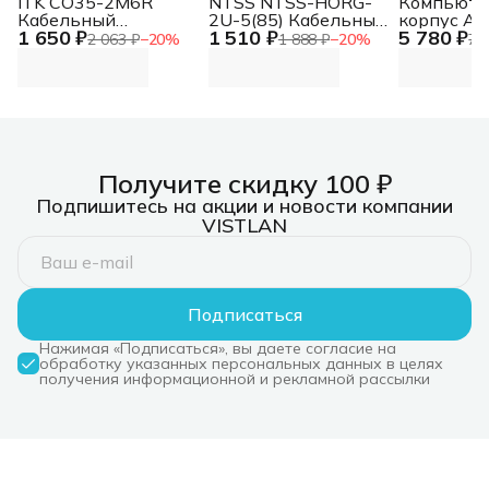
ITK CO35-2M6R
NTSS NTSS-HORG-
Компьюте
Кабельный
2U-5(85) Кабельный
корпус AB
1 650 ₽
1 510 ₽
5 780 ₽
органайзер 2U 2
органайзер
черный (
2 063 ₽
−
20
%
1 888 ₽
−
20
%
7 
боковых горизонт. и
горизонтальный
Type-C, 2х
4 вертик. кольца,
односторонний
HD Audio, 
серый
кольца
ATX, E-AT
Получите скидку 100 ₽
Подпишитесь на акции и новости компании
VISTLAN
Подписаться
Нажимая «Подписаться», вы даете согласие на
обработку указанных персональных данных в целях
получения информационной и рекламной рассылки