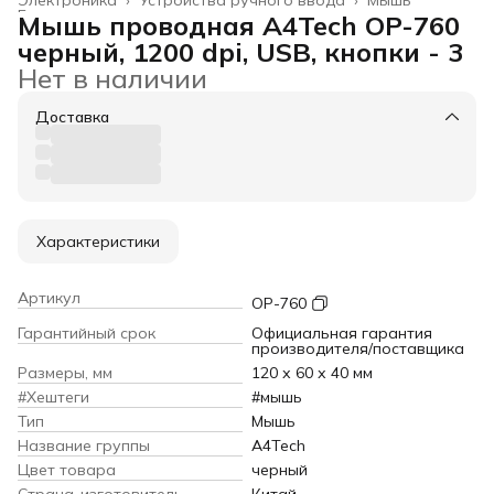
Главная
›
Мышь проводная A4Tech OP-760
черный, 1200 dpi, USB, кнопки - 3
Нет в наличии
Доставка
Характеристики
Артикул
OP-760
Гарантийный срок
Официальная гарантия
производителя/поставщика
Размеры, мм
120 х 60 х 40 мм
#Хештеги
#мышь
Тип
Мышь
Название группы
A4Tech
Цвет товара
черный
Страна-изготовитель
Китай