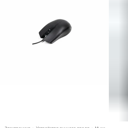
Электроника
›
Устройства ручного ввода
›
Мышь