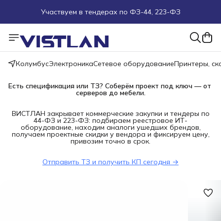
Участвуем в тендерах по ФЗ-44, 223-ФЗ
Поможем подобрать оборудование под ТЗ
Пуско-наладочные работы
Колумбус
Электроника
Сетевое оборудование
Принтеры, с
Пришлите запрос на e-mail или в чат
Есть спецификация или ТЗ? Соберём проект под ключ — от 
серверов до мебели.
Более 100 000 позиций в наличии и под заказ
ВИСТЛАН закрывает коммерческие закупки и тендеры по
44-ФЗ и 223-ФЗ: подбираем реестровое ИТ-
оборудование, находим аналоги ушедших брендов,
получаем проектные скидки у вендора и фиксируем цену,
привозим точно в срок.
Отправить ТЗ и получить КП сегодня →