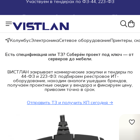
Поможем подобрать оборудование под ТЗ
Пуско-наладочные работы
Пришлите запрос на e-mail или в чат
Колумбус
Электроника
Сетевое оборудование
Принтеры, с
Более 100 000 позиций в наличии и под заказ
Есть спецификация или ТЗ? Соберём проект под ключ — от 
серверов до мебели.
ВИСТЛАН закрывает коммерческие закупки и тендеры по
44-ФЗ и 223-ФЗ: подбираем реестровое ИТ-
оборудование, находим аналоги ушедших брендов,
получаем проектные скидки у вендора и фиксируем цену,
привозим точно в срок.
Отправить ТЗ и получить КП сегодня →