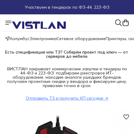
Участвуем в тендерах по ФЗ-44, 223-ФЗ
Поможем подобрать оборудование под ТЗ
Пуско-наладочные работы
Колумбус
Электроника
Сетевое оборудование
Принтеры, с
Пришлите запрос на e-mail или в чат
Есть спецификация или ТЗ? Соберём проект под ключ — от 
серверов до мебели.
Более 100 000 позиций в наличии и под заказ
ВИСТЛАН закрывает коммерческие закупки и тендеры по
44-ФЗ и 223-ФЗ: подбираем реестровое ИТ-
оборудование, находим аналоги ушедших брендов,
получаем проектные скидки у вендора и фиксируем цену,
привозим точно в срок.
Отправить ТЗ и получить КП сегодня →