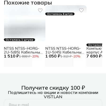
Похожие товары
Осталось 6 штук
Осталась 1 штука
Осталось 4
NTSS NTSS-HORG-
NTSS NTSS-HORG-
Компьюте
2U-5(85) Кабельный
1U-5(45) Кабельный
корпус AB
1 510 ₽
1 050 ₽
7 690 ₽
органайзер
органайзер
PRO (1хUS
1 888 ₽
−
20
%
1 313 ₽
−
20
%
9 
горизонтальный
горизонтальный
1хUSB Typ
односторонний
односторонний
Audio, 4xR
кольца
кольца
ATX, Micro
Получите скидку 100 ₽
Подпишитесь на акции и новости компании
VISTLAN