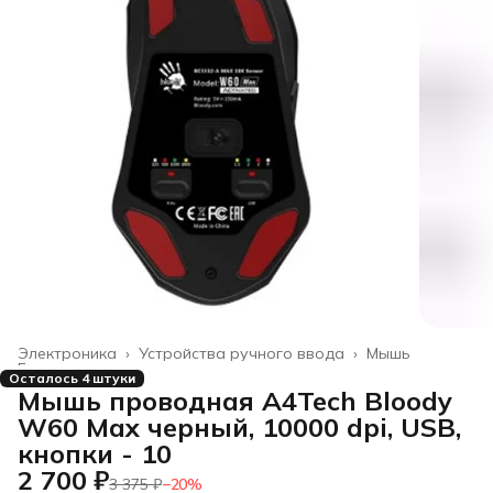
Электроника
›
Устройства ручного ввода
›
Мышь
Главная
›
Осталось 4 штуки
Мышь проводная A4Tech Bloody
W60 Max черный, 10000 dpi, USB,
кнопки - 10
2 700 ₽
3 375 ₽
−
20
%