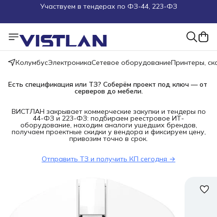
Поможем подобрать оборудование под ТЗ
Пуско-наладочные работы
Пришлите запрос на e-mail или в чат
Колумбус
Электроника
Сетевое оборудование
Принтеры, с
Есть спецификация или ТЗ? Соберём проект под ключ — от 
Более 100 000 позиций в наличии и под заказ
серверов до мебели.
ВИСТЛАН закрывает коммерческие закупки и тендеры по
44-ФЗ и 223-ФЗ: подбираем реестровое ИТ-
оборудование, находим аналоги ушедших брендов,
получаем проектные скидки у вендора и фиксируем цену,
привозим точно в срок.
Отправить ТЗ и получить КП сегодня →