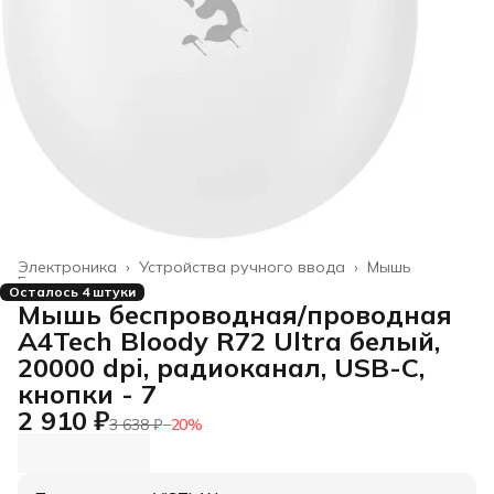
Электроника
›
Устройства ручного ввода
›
Мышь
Главная
›
Осталось 4 штуки
Мышь беспроводная/проводная
A4Tech Bloody R72 Ultra белый,
20000 dpi, радиоканал, USB-C,
кнопки - 7
2 910 ₽
3 638 ₽
−
20
%