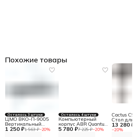
Похожие товары
Cactus CS
Осталось 3 штуки
Осталось 4 штуки
ЦМО ВКО-П-9005
Компьютерный
Стол для
Вертикальный
корпус ABR Quantum
13 280 ₽
компьюте
1
1 250 ₽
5 780 ₽
кабельный
черный (1хUSB
механиче
1 563 ₽
−
20
%
7 225 ₽
−
20
%
−
20
%
органайзер с
Type-C, 2хUSB 2.0,
столешни