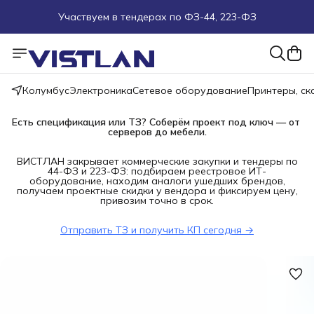
Участвуем в тендерах по ФЗ-44, 223-ФЗ
Поможем подобрать оборудование под ТЗ
Пуско-наладочные работы
Колумбус
Электроника
Сетевое оборудование
Принтеры, с
Пришлите запрос на e-mail или в чат
Есть спецификация или ТЗ? Соберём проект под ключ — от 
серверов до мебели.
Более 100 000 позиций в наличии и под заказ
ВИСТЛАН закрывает коммерческие закупки и тендеры по
44-ФЗ и 223-ФЗ: подбираем реестровое ИТ-
оборудование, находим аналоги ушедших брендов,
получаем проектные скидки у вендора и фиксируем цену,
привозим точно в срок.
Отправить ТЗ и получить КП сегодня →