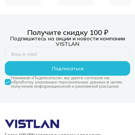
пластиковыми
HD Audio, 4xRGb Fan,
черный (C
пальцами, 6
ATX, E-ATX)
пальцев
Получите скидку 100 ₽
Подпишитесь на акции и новости компании
VISTLAN
Подписаться
Нажимая «Подписаться», вы даете согласие на
обработку указанных персональных данных в целях
получения информационной и рекламной рассылки