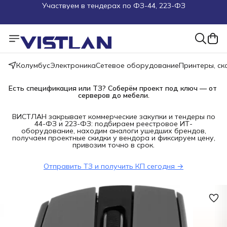
Поможем подобрать оборудование под ТЗ
Пуско-наладочные работы
Пришлите запрос на e-mail или в чат
Колумбус
Электроника
Сетевое оборудование
Принтеры, с
Более 100 000 позиций в наличии и под заказ
Есть спецификация или ТЗ? Соберём проект под ключ — от 
серверов до мебели.
ВИСТЛАН закрывает коммерческие закупки и тендеры по
44-ФЗ и 223-ФЗ: подбираем реестровое ИТ-
оборудование, находим аналоги ушедших брендов,
получаем проектные скидки у вендора и фиксируем цену,
привозим точно в срок.
Отправить ТЗ и получить КП сегодня →