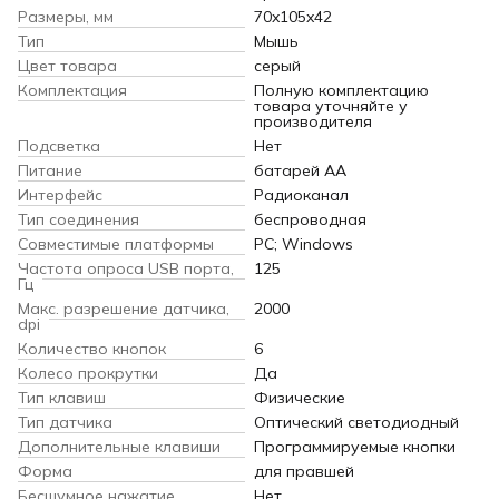
Размеры, мм
70x105x42
Тип
Мышь
Цвет товара
серый
Комплектация
Полную комплектацию
товара уточняйте у
производителя
Подсветка
Нет
Питание
батарей AA
Интерфейс
Радиоканал
Тип соединения
беспроводная
Совместимые платформы
PC; Windows
Частота опроса USB порта,
125
Гц
Макс. разрешение датчика,
2000
dpi
Количество кнопок
6
Колесо прокрутки
Да
Тип клавиш
Физические
Тип датчика
Оптический светодиодный
Дополнительные клавиши
Программируемые кнопки
Форма
для правшей
Бесшумное нажатие
Нет