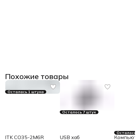
Похожие товары
Осталась 1 штука
Осталось 7 штук
Осталось 4
ITK CO35-2M6R
USB хаб
Компьюте