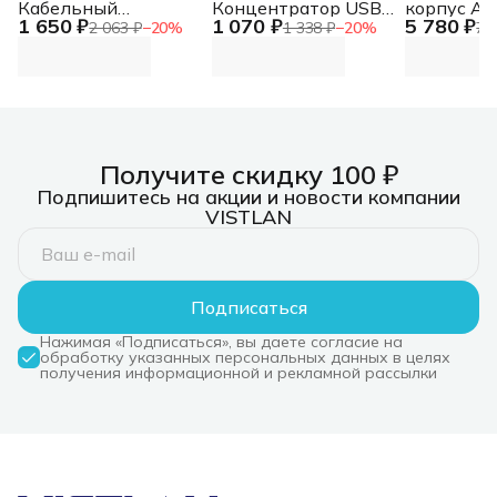
Кабельный
Концентратор USB
корпус AB
1 650 ₽
1 070 ₽
5 780 ₽
органайзер 2U 2
2.0, 4xUSB 2.0, без
черный (
2 063 ₽
−
20
%
1 338 ₽
−
20
%
7 
боковых горизонт. и
адаптера питания в
Type-C, 2х
4 вертик. кольца,
комплекте
HD Audio, 
серый
Концентратор USB
ATX, E-AT
2.0, 4xUSB 2.0, без
адаптера питания в
комплекте
Получите скидку 100 ₽
Подпишитесь на акции и новости компании
VISTLAN
Подписаться
Нажимая «Подписаться», вы даете согласие на
обработку указанных персональных данных в целях
получения информационной и рекламной рассылки