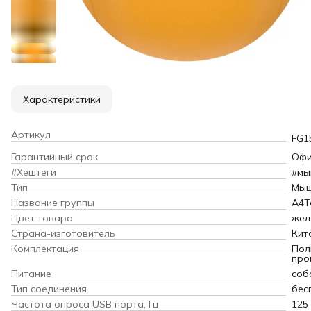
Характеристики
Артикул
FG1
Гарантийный срок
Офи
#Хештеги
#мы
Тип
Мы
Название группы
A4T
Цвет товара
жел
Страна-изготовитель
Кит
Комплектация
Пол
про
Питание
соб
Тип соединения
бес
Частота опроса USB порта, Гц
125