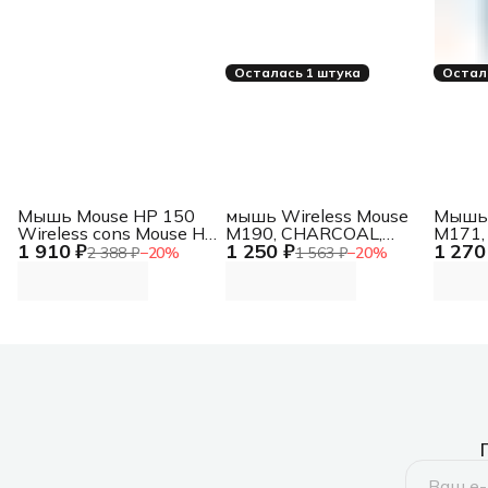
Осталась 1 штука
Остал
Мышь Mouse HP 150
мышь Wireless Mouse
Мышь 
Wireless cons Mouse HP
M190, CHARCOAL,
M171, 
1 910 ₽
1 250 ₽
1 270
150 Wireless cons
[910-005905] Wireless
006866
2 388 ₽
−
20
%
1 563 ₽
−
20
%
Mouse M190,
Mouse 
CHARCOAL, [910-
[910-
005905]