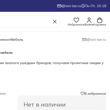
i@vist-lan.ru
Пн-Пт, 10-18
Избранное
Войти
Корзина
ремонт
Мебель
i@vist-lan.ru
 мебели.
им аналоги ушедших брендов, получаем проектные скидки у
ышь
В избранное
Нет в наличии