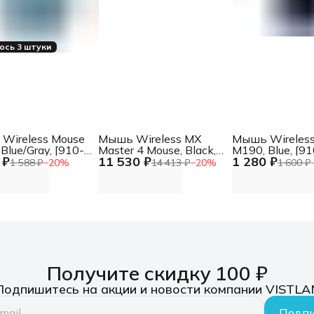
ось 3 штуки
Wireless Mouse
Мышь Wireless MX
Мышь Wireles
Blue/Gray, [910-
Master 4 Mouse, Black,
M190, Blue, [91
 ₽
11 530 ₽
1 280 ₽
] Wireless
[910-007562] Wireless
005907] Wirel
1 588 ₽
−
20
%
14 413 ₽
−
20
%
1 600 ₽
M171, Blue/Gray,
MX Master 4 Mouse,
Mouse M190, Bl
006866]
Black, [910-007562]
[910-005907]
Получите скидку 100 ₽
Подпишитесь на акции и новости компании VISTLA
Подпи