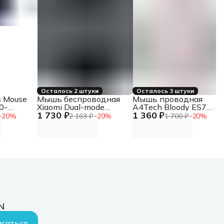
Осталось 2 штуки
Осталось 3 штуки
s Mouse
Мышь беспроводная
Мышь проводная
0-
Xiaomi Dual-mode
A4Tech Bloody ES7
1 730 ₽
1 360 ₽
ess
Wireless Mouse 2
белый, 6000 dpi, USB,
−
20
%
2 163 ₽
−
20
%
1 700 ₽
−
20
%
ue,
черный, 1200 dpi,
кнопки - 8
радиоканал, Bluetooth,
USB, кнопки - 5
N
саться