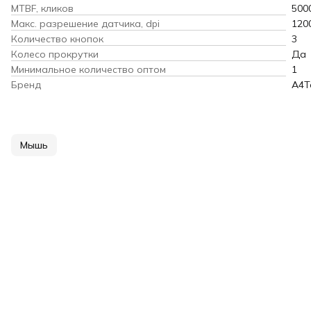
MTBF, кликов
500
Макс. разрешение датчика, dpi
120
Количество кнопок
3
Колесо прокрутки
Да
Минимальное количество оптом
1
Бренд
A4T
Мышь