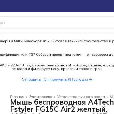
канеры и МФУ
Видеокарты
ИБП
Бытовая техника
Строительство и 
ецификация или ТЗ? Соберём проект под ключ — от серверов до
-ФЗ и 223-ФЗ: подбираем реестровое ИТ-оборудование, наход
вендора и фиксируем цену, привозим точно в срок.
Отправить ТЗ и получить КП сегодня →
Главная
›
Электроника
›
Устройства ручного ввода
›
М
Мышь беспроводная A4Tech
Fstyler FG15C Air2 желтый,