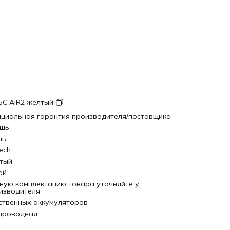
5C AIR2 желтый
циальная гарантия производителя/поставщика
шь
шь
ech
тый
ай
ную комплектацию товара уточняйте у
изводителя
ственных аккумуляторов
проводная