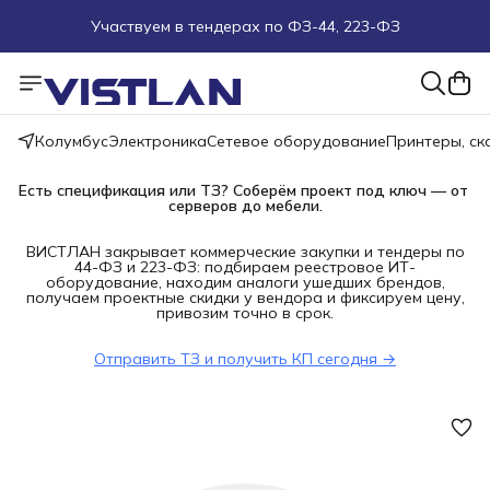
Участвуем в тендерах по ФЗ-44, 223-ФЗ
Поможем подобрать оборудование под ТЗ
Пуско-наладочные работы
Колумбус
Электроника
Сетевое оборудование
Принтеры, с
Пришлите запрос на e-mail или в чат
Есть спецификация или ТЗ? Соберём проект под ключ — от 
серверов до мебели.
Более 100 000 позиций в наличии и под заказ
ВИСТЛАН закрывает коммерческие закупки и тендеры по
44-ФЗ и 223-ФЗ: подбираем реестровое ИТ-
оборудование, находим аналоги ушедших брендов,
получаем проектные скидки у вендора и фиксируем цену,
привозим точно в срок.
Отправить ТЗ и получить КП сегодня →