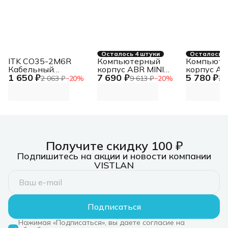
Осталось 4 штуки
Осталось 4
ITK CO35-2M6R
Компьютерный
Компьюте
Кабельный
корпус ABR MINI
корпус AB
1 650 ₽
7 690 ₽
5 780 ₽
органайзер 2U 2
PRO (1хUSB 3.0,
черный (
2 063 ₽
−
20
%
9 613 ₽
−
20
%
7 
боковых горизонт. и
1хUSB Type-C, HD
Type-C, 2х
4 вертик. кольца,
Audio, 4xRGb Fan,
HD Audio, 
серый
ATX, Micro-ATX, ITX)
ATX, E-AT
Получите скидку 100 ₽
Подпишитесь на акции и новости компании
VISTLAN
Подписаться
Нажимая «Подписаться», вы даете согласие на