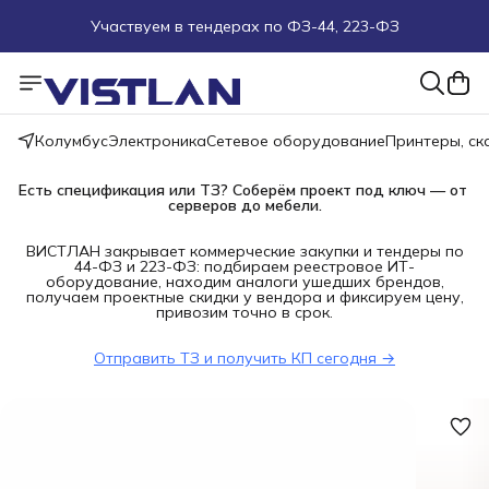
Участвуем в тендерах по ФЗ-44, 223-ФЗ
Поможем подобрать оборудование под ТЗ
Пуско-наладочные работы
Колумбус
Электроника
Сетевое оборудование
Принтеры, с
Пришлите запрос на e-mail или в чат
Есть спецификация или ТЗ? Соберём проект под ключ — от 
серверов до мебели.
Более 100 000 позиций в наличии и под заказ
ВИСТЛАН закрывает коммерческие закупки и тендеры по
44-ФЗ и 223-ФЗ: подбираем реестровое ИТ-
оборудование, находим аналоги ушедших брендов,
получаем проектные скидки у вендора и фиксируем цену,
привозим точно в срок.
Отправить ТЗ и получить КП сегодня →