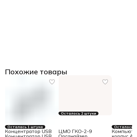
Похожие товары
Осталось 2 штуки
Осталась 1 штука
Осталось 4
Концентратор USB
ЦМО ГКО-2-9
Компьюте
Концентратор USB
Органайзер
корпус AB