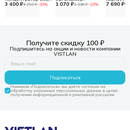
3 400 ₽
1 070 ₽
7 690 ₽
3.0, 7xUSB 3.0,
кабельный
PRO (1хUS
4 250 ₽
−
20
%
1 338 ₽
−
20
%
9 
режим быстрой
горизонтальный
1хUSB Typ
зарядки
двусторонний 19"
Audio, 4xR
Концентратор USB
2U, 9 колец
ATX, Micro
3.0, 7xUSB 3.0,
режим быстрой
зарядки
Получите скидку 100 ₽
Подпишитесь на акции и новости компании
VISTLAN
Подписаться
Нажимая «Подписаться», вы даете согласие на
обработку указанных персональных данных в целях
получения информационной и рекламной рассылки