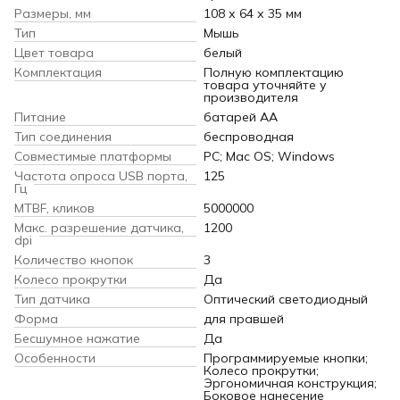
Размеры, мм
108 х 64 х 35 мм
Тип
Мышь
Цвет товара
белый
Комплектация
Полную комплектацию
товара уточняйте у
производителя
Питание
батарей AA
Тип соединения
беспроводная
Совместимые платформы
PC; Mac OS; Windows
Частота опроса USB порта,
125
Гц
MTBF, кликов
5000000
Макс. разрешение датчика,
1200
dpi
Количество кнопок
3
Колесо прокрутки
Да
Тип датчика
Оптический светодиодный
Форма
для правшей
Бесшумное нажатие
Да
Особенности
Программируемые кнопки;
Колесо прокрутки;
Эргономичная конструкция;
Боковое нанесение