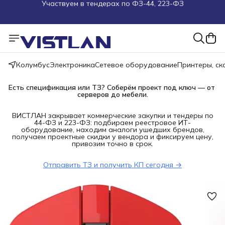
Поможем подобрать оборудование под ТЗ
Пуско-наладочные работы
Пришлите запрос на e-mail или в чат
Колумбус
Электроника
Сетевое оборудование
Принтеры, с
Более 100 000 позиций в наличии и под заказ
Есть спецификация или ТЗ? Соберём проект под ключ — от 
серверов до мебели.
ВИСТЛАН закрывает коммерческие закупки и тендеры по
44-ФЗ и 223-ФЗ: подбираем реестровое ИТ-
оборудование, находим аналоги ушедших брендов,
получаем проектные скидки у вендора и фиксируем цену,
привозим точно в срок.
Отправить ТЗ и получить КП сегодня →