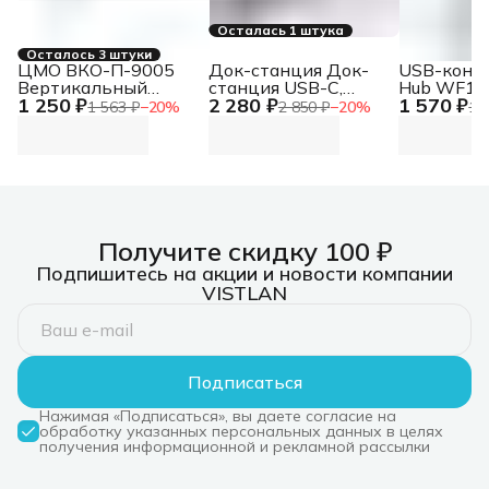
Осталась 1 штука
Осталось 3 штуки
ЦМО ВКО-П-9005
Док-станция Док-
USB-конц
Вертикальный
станция USB-C,
Hub WF14,
1 250 ₽
2 280 ₽
1 570 ₽
кабельный
3xUSB 3.0, 1xUSB-
USB3.0*3
1 563 ₽
−
20
%
2 850 ₽
−
20
%
1 
органайзер с
C/PD 3.0, 1xHDMI,
2.0 (repl.
пластиковыми
слот SD/TF/microSD
30GR) Hub
пальцами, 6
Док-станция USB-C,
Type-C to
пальцев
3xUSB 3.0, 1xUSB-
USB3.0*3
C/PD 3.0, 1xHDMI,
2.0 (repl.
слот SD/TF/microSD
30GR)
Получите скидку 100 ₽
Подпишитесь на акции и новости компании
VISTLAN
Подписаться
Нажимая «Подписаться», вы даете согласие на
обработку указанных персональных данных в целях
получения информационной и рекламной рассылки