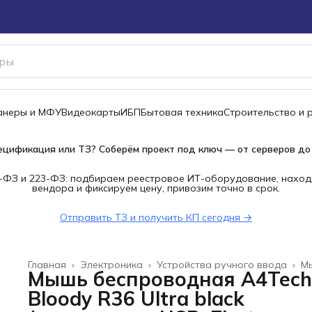
канеры и МФУ
Видеокарты
ИБП
Бытовая техника
Строительство и 
ецификация или ТЗ? Соберём проект под ключ — от серверов до
-ФЗ и 223-ФЗ: подбираем реестровое ИТ-оборудование, наход
вендора и фиксируем цену, привозим точно в срок.
Отправить ТЗ и получить КП сегодня →
Главная
›
Электроника
›
Устройства ручного ввода
›
М
Мышь беспроводная A4Tech
Bloody R36 Ultra black