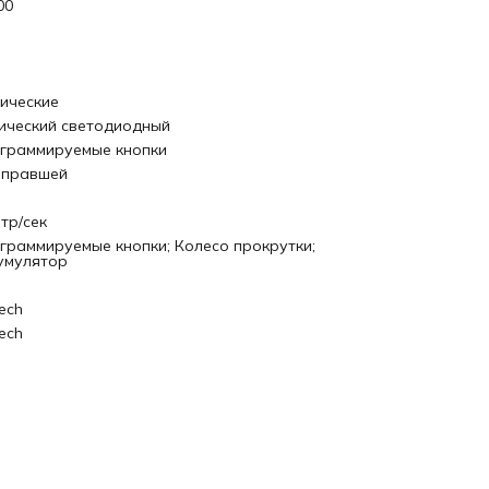
00
ические
ический светодиодный
граммируемые кнопки
 правшей
етр/сек
граммируемые кнопки; Колесо прокрутки;
умулятор
ech
ech