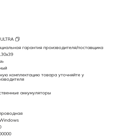
 ULTRA
циальная гарантия производителя/поставщика
130x39
шь
ный
ную комплектацию товара уточняйте у
изводителя
ственные аккумуляторы
проводная
 Windows
0
00000