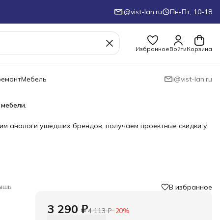
i@vist-lan.ru
Пн-Пт, 10-18
Избранное
Войти
Корзина
ремонт
Мебель
i@vist-lan.ru
 мебели.
им аналоги ушедших брендов, получаем проектные скидки у
ышь
В избранное
3 290 ₽
4 113 ₽
−
20
%