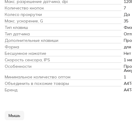
Макс. разрешение датчика, dpi
120
Количество кнопок
7
Колесо прокрутки
Да
Макс. ускорение, G
35
Тип клавиш
Физ
Тип датчика
Опт
Дополнительные клавиши
Про
Форма
для
Бесшумное нажатие
Нет
Скорость сенсора, IPS
1 м
Особенности
Про
Акк
Минимальное количество оптом
1
Объединить в похожие товары
A4T
Бренд
A4T
Мышь