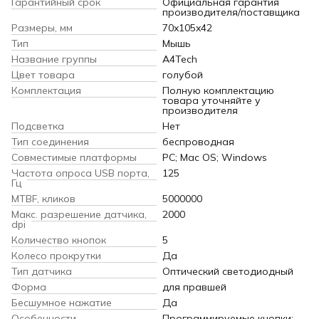
Гарантийный срок
Официальная гарантия
производителя/поставщика
Размеры, мм
70x105x42
Тип
Мышь
Название группы
A4Tech
Цвет товара
голубой
Комплектация
Полную комплектацию
товара уточняйте у
производителя
Подсветка
Нет
Тип соединения
беспроводная
Совместимые платформы
PC; Mac OS; Windows
Частота опроса USB порта,
125
Гц
MTBF, кликов
5000000
Макс. разрешение датчика,
2000
dpi
Количество кнопок
5
Колесо прокрутки
Да
Тип датчика
Оптический светодиодный
Форма
для правшей
Бесшумное нажатие
Да
Особенности
Программируемые кнопки;