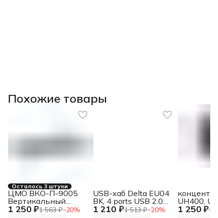
Похожие товары
Осталось 3 штуки
ЦМО ВКО-П-9005
USB-хаб Delta EU04
концентр
Вертикальный
BK, 4 ports USB 2.0
UH400, US
1 250 ₽
1 210 ₽
1 250 ₽
кабельный
Hub Delta EU04 BK, 4
Port Hub 
1 563 ₽
−
20
%
1 513 ₽
−
20
%
1 
органайзер с
ports USB 2.0 Hub
3.0 4-Port