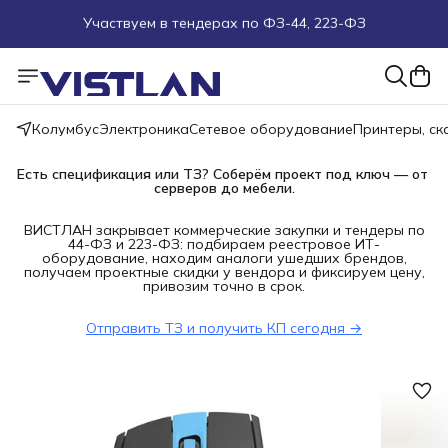
Поможем подобрать оборудование под ТЗ
Пуско-наладочные работы
Колумбус
Электроника
Сетевое оборудование
Принтеры, с
Пришлите запрос на e-mail или в чат
Есть спецификация или ТЗ? Соберём проект под ключ — от 
серверов до мебели.
Более 100 000 позиций в наличии и под заказ
ВИСТЛАН закрывает коммерческие закупки и тендеры по
44-ФЗ и 223-ФЗ: подбираем реестровое ИТ-
оборудование, находим аналоги ушедших брендов,
получаем проектные скидки у вендора и фиксируем цену,
привозим точно в срок.
Отправить ТЗ и получить КП сегодня →