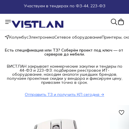
Поможем подобрать оборудование под ТЗ
Пуско-наладочные работы
Колумбус
Электроника
Сетевое оборудование
Принтеры, с
Пришлите запрос на e-mail или в чат
Есть спецификация или ТЗ? Соберём проект под ключ — от 
Более 100 000 позиций в наличии и под заказ
серверов до мебели.
ВИСТЛАН закрывает коммерческие закупки и тендеры по
44-ФЗ и 223-ФЗ: подбираем реестровое ИТ-
оборудование, находим аналоги ушедших брендов,
получаем проектные скидки у вендора и фиксируем цену,
привозим точно в срок.
Отправить ТЗ и получить КП сегодня →