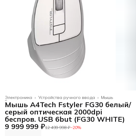
Электроника
›
Устройства ручного ввода
›
Мышь
Главная
›
Мышь A4Tech Fstyler FG30 белый/
серый оптическая 2000dpi
беспров. USB 6but (FG30 WHITE)
9 999 999 ₽
12 499 998 ₽
−
20
%