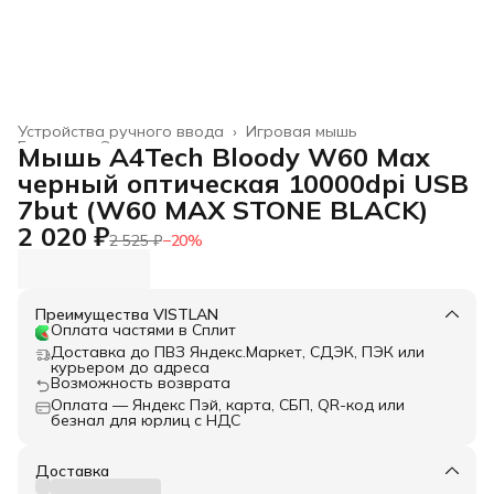
Устройства ручного ввода
›
Игровая мышь
Главная
›
Электроника
›
Мышь A4Tech Bloody W60 Max
черный оптическая 10000dpi USB
7but (W60 MAX STONE BLACK)
2 020 ₽
2 525 ₽
−
20
%
Преимущества VISTLAN
Оплата частями в Сплит
Доставка до ПВЗ Яндекс.Маркет, СДЭК, ПЭК или
курьером до адреса
Возможность возврата
Оплата — Яндекс Пэй, карта, СБП, QR-код или
безнал для юрлиц с НДС
Доставка