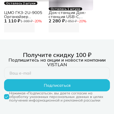
Осталось 2 штуки
Осталась 1 штука
ЦМО ГКЗ-2U-9005
Док-станция Док-
Органайзер
станция USB-C,
1 110 ₽
2 280 ₽
кабельный
3xUSB 3.0, 1xUSB-
1 388 ₽
−
20
%
2 850 ₽
−
20
%
горизонтальный 19"
C/PD 3.0, 1xHDMI,
2U с крышкой, цвет
слот SD/TF/microSD
черный
Док-станция USB-C,
3xUSB 3.0, 1xUSB-
C/PD 3.0, 1xHDMI,
слот SD/TF/microSD
Получите скидку 100 ₽
Подпишитесь на акции и новости компании
VISTLAN
Подписаться
Нажимая «Подписаться», вы даете согласие на
обработку указанных персональных данных в целях
получения информационной и рекламной рассылки