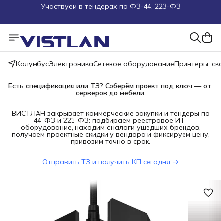
Поможем подобрать оборудование под ТЗ
Пуско-наладочные работы
Пришлите запрос на e-mail или в чат
Колумбус
Электроника
Сетевое оборудование
Принтеры, с
Более 100 000 позиций в наличии и под заказ
Есть спецификация или ТЗ? Соберём проект под ключ — от 
серверов до мебели.
ВИСТЛАН закрывает коммерческие закупки и тендеры по
44-ФЗ и 223-ФЗ: подбираем реестровое ИТ-
оборудование, находим аналоги ушедших брендов,
получаем проектные скидки у вендора и фиксируем цену,
привозим точно в срок.
Отправить ТЗ и получить КП сегодня →